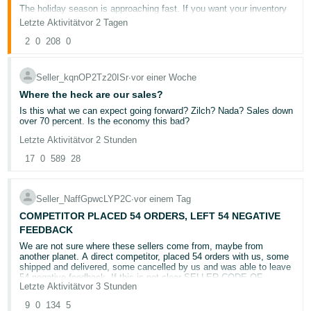
語
The holiday season is approaching fast. If you want your inventory
-
to be Prime-eligible and ready for buyers during Prime Big Deal
Letzte Aktivität
vor 2 Tagen
Days and Black Friday/Cyber Monday, it needs to arrive at
JP
fulfillment centers by specific dates.
2
0
208
0
Español
Here's what you need to know.
Seller_kqnOP2Tz20ISr
∙
vor einer Woche
- ES
Where the heck are our sales?
🗓️ Prime Big Deal Days: Inventory Cutoff Dates
Is this what we can expect going forward? Zilch? Nada? Sales down
September 2:
Amazon Warehousing & Distribution (AWD)
over 70 percent. Is the economy this bad?
shipments
September 9:
FBA "minimal shipment splits" shipments
Letzte Aktivität
vor 2 Stunden
'September 16:
FBA "Amazon-optimized shipment splits"
shipments
17
0
589
28
🗓️ Black Friday / Cyber Monday: Inventory Cutoff Dates
October 14:
AWD shipments
Seller_NaffGpwcLYP2C
∙
vor einem Tag
October 21:
FBA "minimal shipment splits" shipments
October 28:
FBA "Amazon-optimized shipment splits"
COMPETITOR PLACED 54 ORDERS, LEFT 54 NEGATIVE
shipments
FEEDBACK
We are not sure where these sellers come from, maybe from
⚠️ Why These Dates Matter
another planet. A direct competitor, placed 54 orders with us, some
shipped and delivered, some cancelled by us and was able to leave
54 negative feedback. If this is not clear SELLER CODE OF
Inventory arriving after these cutoff dates isn't guaranteed to be
Letzte Aktivität
vor 3 Stunden
CONDUCT violation, we do not know what this is?! Opened 3 cases
processed in time.
with Amazon and so far, no action!
9
0
134
5