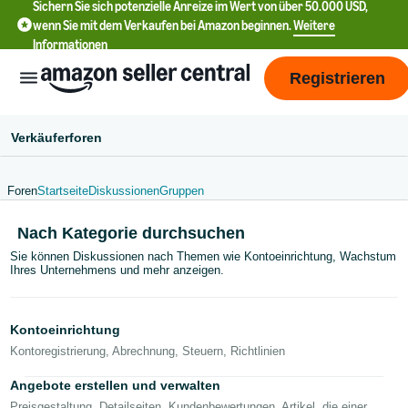
Sichern Sie sich potenzielle Anreize im Wert von über 50.000 USD,
wenn Sie mit dem Verkaufen bei Amazon beginnen.
Weitere
Informationen
Registrieren
Verkäuferforen
Foren
Startseite
Diskussionen
Gruppen
Nach Kategorie durchsuchen
English
Sie können Diskussionen nach Themen wie Kontoeinrichtung, Wachstum
- US
Ihres Unternehmens und mehr anzeigen.
中
Kontoeinrichtung
文
Kontoregistrierung, Abrechnung, Steuern, Richtlinien
-
CN
Angebote erstellen und verwalten
Preisgestaltung, Detailseiten, Kundenbewertungen, Artikel, die einer