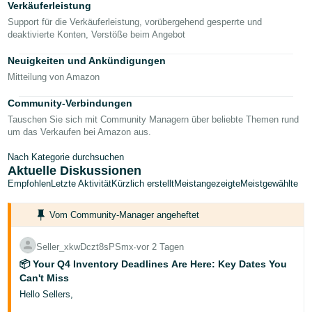
Verkäuferleistung
- IN
Support für die Verkäuferleistung, vorübergehend gesperrte und
deaktivierte Konten, Verstöße beim Angebot
Tiếng
Việt -
Neuigkeiten und Ankündigungen
VN
Mitteilung von Amazon
Deutsch
Community-Verbindungen
- DE
Tauschen Sie sich mit Community Managern über beliebte Themen rund
um das Verkaufen bei Amazon aus.
Português
Nach Kategorie durchsuchen
- BR
Aktuelle Diskussionen
Empfohlen
Letzte Aktivität
Kürzlich erstellt
Meistangezeigte
Meistgewählte
中
文
Vom Community-Manager angeheftet
-
TW
Seller_xkwDczt8sPSmx
∙
vor 2 Tagen
📦 Your Q4 Inventory Deadlines Are Here: Key Dates You
日
Can't Miss
本
Hello Sellers,