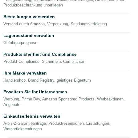
한
Produktbeschränkung unterliegen
국
Bestellungen versenden
어
Versand durch Amazon, Verpackung, Sendungsverfolgung
-
Lagerbestand verwalten
KR
Gefahrgutprognose
Français
Produktsicherheit und Compliance
- FR
Deutsch
Produkt-Compliance, Sicherheits-Compliance
Italiano
Ihre Marke verwalten
- IT
Händlershop, Brand Registry, geistiges Eigentum
Anmelden
हिंदी
Erweitern Sie Ihr Unternehmen
- IN
Werbung, Prime Day, Amazon Sponsored Products, Werbeaktionen,
Angebote
Registrieren
ไทย
Einkaufserlebnis verwalten
- TH
A-bis-Z-Garantieanträge, Produktrezensionen, Erstattungen,
Warenrücksendungen
தமிழ்