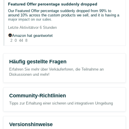
they may.
My business name is not "official". It's just what I named it on
Featured Offer percentage suddenly dropped
Amazon. I'm a very small potatoes used bookseller.
Share your strategy below. 👇
Our Featured Offer percentage suddenly dropped from 99% to
around 10% across the custom products we sell, and it is having a
major impact on our sales.
Letzte Aktivität
vor 6 Stunden
Has anyone else experienced this recently? Could this be related to
Amazon’s new Featured Offer eligibility changes?
Amazon hat geantwortet
2
0
44
8
We contacted Seller Support, but they were unable to provide a
clear explanation or identify what caused the drop. Our pricing,
inventory, shipping performance, and account health have not had
any major changes.
Häufig gestellte Fragen
Erfahren Sie mehr über Verkäuferforen, die Teilnahme an
Any insight or similar experiences would be greatly appreciated.
Diskussionen und mehr!
Case ID: 21463342431
Community-Richtlinien
Tipps zur Erhaltung einer sicheren und integrativen Umgebung
Versionshinweise