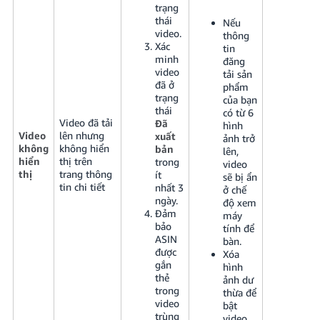
trạng
thái
Nếu
video.
thông
Xác
tin
minh
đăng
video
tải sản
đã ở
phẩm
trạng
của bạn
thái
có từ 6
Video đã tải
Đã
hình
Video
lên nhưng
xuất
ảnh trở
không
không hiển
bản
lên,
hiển
thị trên
trong
video
thị
trang thông
ít
sẽ bị ẩn
tin chi tiết
nhất 3
ở chế
ngày.
độ xem
Đảm
máy
bảo
tính để
ASIN
bàn.
được
Xóa
gắn
hình
thẻ
ảnh dư
trong
thừa để
video
bật
trùng
video.