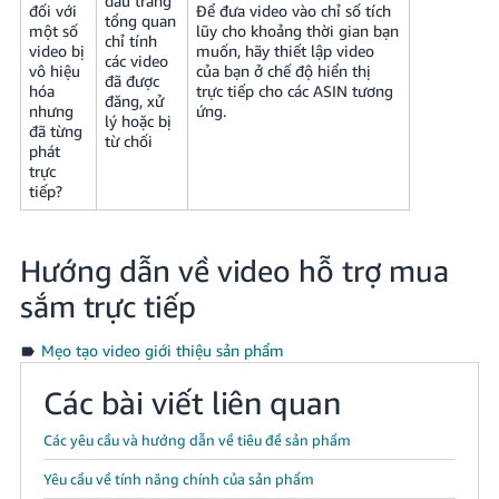
đầu trang
đối với
Để đưa video vào chỉ số tích
tổng quan
một số
lũy cho khoảng thời gian bạn
chỉ tính
video bị
muốn, hãy thiết lập video
các video
vô hiệu
của bạn ở chế độ hiển thị
đã được
hóa
trực tiếp cho các ASIN tương
đăng, xử
nhưng
ứng.
lý hoặc bị
đã từng
từ chối
phát
trực
tiếp?
Hướng dẫn về video hỗ trợ mua
sắm trực tiếp
Mẹo tạo video giới thiệu sản phẩm
Các bài viết liên quan
Các yêu cầu và hướng dẫn về tiêu đề sản phẩm
Yêu cầu về tính năng chính của sản phẩm