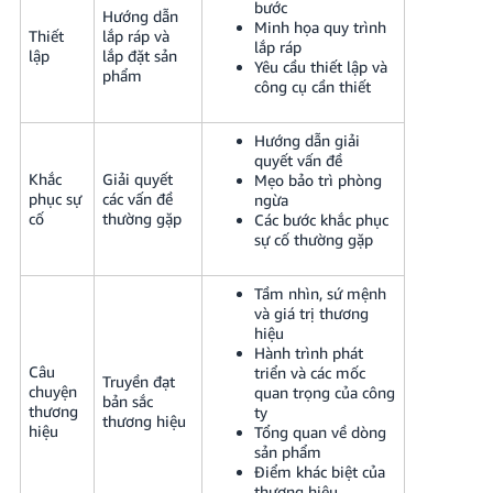
bước
Hướng dẫn
Minh họa quy trình
Thiết
lắp ráp và
lắp ráp
lập
lắp đặt sản
Yêu cầu thiết lập và
phẩm
công cụ cần thiết
Hướng dẫn giải
quyết vấn đề
Khắc
Giải quyết
Mẹo bảo trì phòng
phục sự
các vấn đề
ngừa
cố
thường gặp
Các bước khắc phục
sự cố thường gặp
Tầm nhìn, sứ mệnh
và giá trị thương
hiệu
Hành trình phát
Câu
triển và các mốc
Truyền đạt
chuyện
quan trọng của công
bản sắc
thương
ty
thương hiệu
hiệu
Tổng quan về dòng
sản phẩm
Điểm khác biệt của
thương hiệu