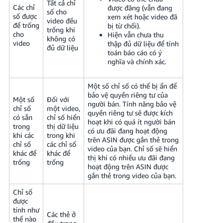
Tất cả chỉ
Các chỉ
được đăng (vẫn đang
số cho
số được
xem xét hoặc video đã
video đều
để trống
bị từ chối).
trống khi
cho
Hiện vẫn chưa thu
không có
video
thập đủ dữ liệu để tính
đủ dữ liệu
toán báo cáo có ý
nghĩa và chính xác.
Một số chỉ số có thể bị ẩn để
bảo vệ quyền riêng tư của
Một số
Đối với
người bán. Tính năng bảo vệ
chỉ số
một video,
quyền riêng tư sẽ được kích
có sẵn
chỉ số hiển
hoạt khi có quá ít người bán
trong
thị dữ liệu
có ưu đãi đang hoạt động
khi các
trong khi
trên ASIN được gắn thẻ trong
chỉ số
các chỉ số
video của bạn. Chỉ số sẽ hiển
khác để
khác để
thị khi có nhiều ưu đãi đang
trống
trống
hoạt động trên ASIN được
gắn thẻ trong video của bạn.
Chỉ số
được
tính như
Các thẻ ở
thế nào