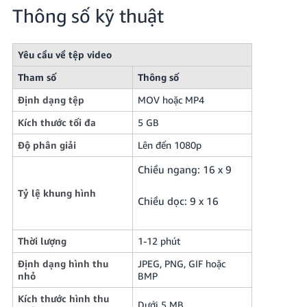
Thông số kỹ thuật
Yêu cầu về tệp video
Tham số
Thông số
Định dạng tệp
MOV hoặc MP4
Kích thước tối đa
5 GB
Độ phân giải
Lên đến 1080p
Chiều ngang: 16 x 9
Tỷ lệ khung hình
Chiều dọc: 9 x 16
Thời lượng
1-12 phút
Định dạng hình thu
JPEG, PNG, GIF hoặc
nhỏ
BMP
Kích thước hình thu
Dưới 5 MB