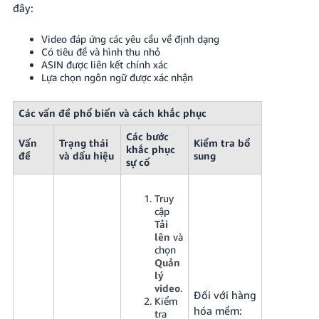
đây:
Video đáp ứng các yêu cầu về định dạng
Có tiêu đề và hình thu nhỏ
ASIN được liên kết chính xác
Lựa chọn ngôn ngữ được xác nhận
Các vấn đề phổ biến và cách khắc phục
Các bước
Vấn
Trạng thái
Kiểm tra bổ
khắc phục
đề
và dấu hiệu
sung
sự cố
Truy
cập
Tải
lên
và
chọn
Quản
lý
video
.
Đối với hàng
Kiểm
hóa mềm:
tra