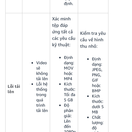
định.
Xác minh
tệp đáp
ứng tất cả
Kiểm tra yêu
các yêu cầu
cầu về hình
kỹ thuật:
thu nhỏ:
Định
Định
Video
dạng:
dạng:
sẽ
MOV
JPEG,
không
hoặc
PNG,
tải lên
MP4
GIF
Lỗi hệ
Kích
hoặc
Lỗi tải
thống
thước:
BMP
lên
trong
Tối đa
Kích
quá
5 GB
thước:
trình
Độ
dưới 5
tải lên
phân
MB
giải:
Chất
Lên
lượng:
đến
độ
1080p