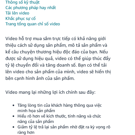
국
Thông số kỹ thuật
Các phương pháp hay nhất
어
Tải lên video
-
Khắc phục sự cố
KR
Trang tổng quan chỉ số video
Français
Video hỗ trợ mua sắm trực tiếp có khả năng giới
- FR
thiệu cách sử dụng sản phẩm, mô tả sản phẩm và
kể câu chuyện thương hiệu độc đáo của bạn. Nếu
Italiano
Tiếng
được sử dụng hiệu quả, video có thể giúp thúc đẩy
Việt
- IT
tỷ lệ chuyển đổi và tăng doanh số. Bạn có thể tải
lên video cho sản phẩm của mình, video sẽ hiển thị
हिंदी
bên cạnh hình ảnh của sản phẩm.
Log
- IN
in
Video mang lại những lợi ích chính sau đây:
ไทย
Tăng lòng tin của khách hàng thông qua việc
- TH
Sign
minh họa sản phẩm
up
Hiểu rõ hơn về kích thước, tính năng và chức
தமிழ்
năng của sản phẩm
- IN
Giảm tỷ lệ trả lại sản phẩm nhờ đặt ra kỳ vọng rõ
ràng hơn