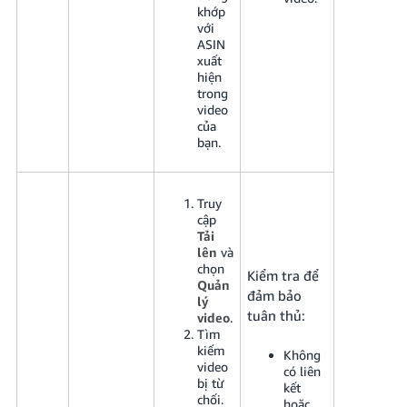
khớp
với
ASIN
xuất
hiện
trong
video
của
bạn.
Truy
cập
Tải
lên
và
chọn
Kiểm tra để
Quản
đảm bảo
lý
tuân thủ:
video
.
Tìm
kiếm
Không
video
có liên
bị từ
kết
chối.
hoặc