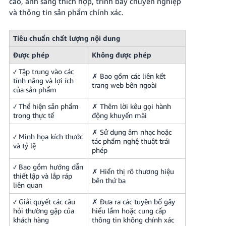
cao, ánh sáng thích hợp, trình bày chuyên nghiệp
và thông tin sản phẩm chính xác.
Tiêu chuẩn chất lượng nội dung
Được phép
Không được phép
✓ Tập trung vào các
✗ Bao gồm các liên kết
tính năng và lợi ích
trang web bên ngoài
của sản phẩm
✓ Thể hiện sản phẩm
✗ Thêm lời kêu gọi hành
trong thực tế
động khuyến mãi
✗ Sử dụng âm nhạc hoặc
✓ Minh họa kích thước
tác phẩm nghệ thuật trái
và tỷ lệ
phép
✓ Bao gồm hướng dẫn
✗ Hiển thị rõ thương hiệu
thiết lập và lắp ráp
bên thứ ba
liên quan
✓ Giải quyết các câu
✗ Đưa ra các tuyên bố gây
hỏi thường gặp của
hiểu lầm hoặc cung cấp
khách hàng
thông tin không chính xác