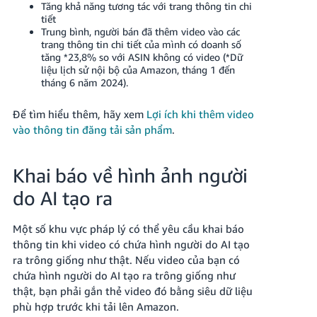
Tăng khả năng tương tác với trang thông tin chi
Tiếng
tiết
Việt -
Trung bình, người bán đã thêm video vào các
VN
trang thông tin chi tiết của mình có doanh số
tăng *23,8% so với ASIN không có video (*Dữ
liệu lịch sử nội bộ của Amazon, tháng 1 đến
Deutsch
tháng 6 năm 2024).
- DE
Để tìm hiểu thêm, hãy xem
Lợi ích khi thêm video
Português
vào thông tin đăng tải sản phẩm
.
- BR
中
Khai báo về hình ảnh người
文
do AI tạo ra
-
TW
Một số khu vực pháp lý có thể yêu cầu khai báo
thông tin khi video có chứa hình người do AI tạo
日
ra trông giống như thật. Nếu video của bạn có
本
chứa hình người do AI tạo ra trông giống như
語
thật, bạn phải gắn thẻ video đó bằng siêu dữ liệu
phù hợp trước khi tải lên Amazon.
-