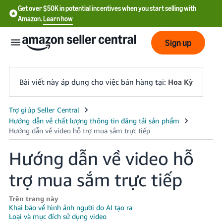
Get over $50K in potential incentives when you start selling with
Amazon.
Learn how
Sign up
Bài viết này áp dụng cho việc bán hàng tại:
Hoa Kỳ
English
- US
中
Hướng dẫn về video hỗ
文
trợ mua sắm trực tiếp
-
CN
Trên trang này
Khai báo về hình ảnh người do AI tạo ra
한
Loại và mục đích sử dụng video