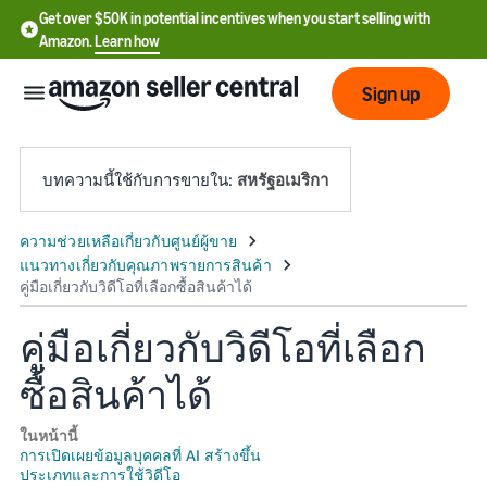
Get over $50K in potential incentives when you start selling with
Amazon.
Learn how
Sign up
บทความนี้ใช้กับการขายใน:
สหรัฐอเมริกา
English
- US
中
คู่มือเกี่ยวกับวิดีโอที่เลือก
文
ซื้อสินค้าได้
-
CN
ในหน้านี้
การเปิดเผยข้อมูลบุคคลที่ AI สร้างขึ้น
한
ประเภทและการใช้วิดีโอ