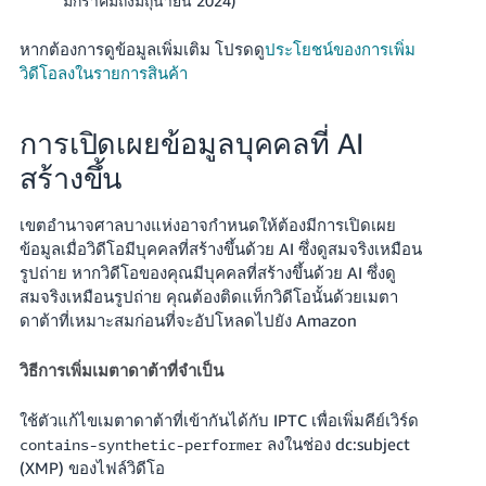
มกราคมถึงมิถุนายน 2024)
Tiếng
Việt -
หากต้องการดูข้อมูลเพิ่มเติม โปรดดู
ประโยชน์ของการเพิ่ม
VN
วิดีโอลงในรายการสินค้า
Deutsch
- DE
การเปิดเผยข้อมูลบุคคลที่ AI
สร้างขึ้น
Português
- BR
เขตอำนาจศาลบางแห่งอาจกำหนดให้ต้องมีการเปิดเผย
ข้อมูลเมื่อวิดีโอมีบุคคลที่สร้างขึ้นด้วย AI ซึ่งดูสมจริงเหมือน
中
รูปถ่าย หากวิดีโอของคุณมีบุคคลที่สร้างขึ้นด้วย AI ซึ่งดู
文
สมจริงเหมือนรูปถ่าย คุณต้องติดแท็กวิดีโอนั้นด้วยเมตา
-
ดาต้าที่เหมาะสมก่อนที่จะอัปโหลดไปยัง Amazon
TW
วิธีการเพิ่มเมตาดาต้าที่จำเป็น
日
本
ใช้ตัวแก้ไขเมตาดาต้าที่เข้ากันได้กับ IPTC เพื่อเพิ่มคีย์เวิร์ด
語
ลงในช่อง dc:subject
contains-synthetic-performer
(XMP) ของไฟล์วิดีโอ
-