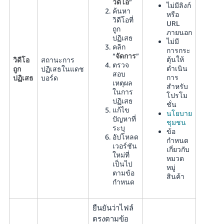
วิดีโอ
”
ไม่มีลิงก์
ค้นหา
หรือ
วิดีโอที่
URL
ถูก
ภายนอก
ปฏิเสธ
ไม่มี
คลิก
การกระ
“
จัดการ
”
ตุ้นให้
วิดีโอ
สถานะการ
ตรวจ
ดำเนิน
ถูก
ปฏิเสธในแดช
สอบ
การ
ปฏิเสธ
บอร์ด
เหตุผล
สำหรับ
ในการ
โปรโม
ปฏิเสธ
ชั่น
แก้ไข
นโยบาย
ปัญหาที่
ชุมชน
ระบุ
ข้อ
อัปโหลด
กำหนด
เวอร์ชัน
เกี่ยวกับ
ใหม่ที่
หมวด
เป็นไป
หมู่
ตามข้อ
สินค้า
กำหนด
ยืนยันว่าไฟล์
ตรงตามข้อ