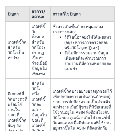
อาการ/
ปัญหา
การแก้ไขปัญหา
สถานะ
เกณฑ์ชี้
ซึ่งอาจเกิดขึ้นด้วยเหตุผลสอง
วัด
ประการหลัก:
ทั้งหมด
วิดีโอนี้อาจยังไม่ได้เผยแพร่
เกณฑ์ชี้วัด
สำหรับ
(อยู่ระหว่างการตรวจสอบ
สำหรับ
วิดีโอจะ
หรือวิดีโอถูกปฏิเสธ)
วิดีโอเป็น
ปรากฏ
ยังไม่มีการรวบรวมข้อมูล
ค่าว่าง
เป็นค่า
เพียงพอที่จะคำนวณการ
ว่างเมื่อมี
รายงานที่มีความหมายและ
ข้อมูลไม่
แม่นยำ
เพียงพอ
สำหรับ
วิดีโอ
เกณฑ์ชี้วัดบางอย่างอาจถูกซ่อนไว้
มีเกณฑ์ชี้
หนึ่ง
เพื่อปกป้องความเป็นส่วนตัวของผู้
วัดบางตัวที่
เกณฑ์ชี้
ขาย การปกป้องความเป็นส่วนตัว
พร้อมใช้
วัดจะ
จะทำงานเมื่อมีผู้ขายที่มีข้อเสนอที่
งานใน
แสดง
ใช้งานอยู่ใน ASIN ที่เชื่อมโยงกับ
ขณะที่
ข้อมูลใน
วิดีโอของคุณน้อยเกินไป เกณฑ์ชี้
เกณฑ์ชี้วัด
ขณะที่
วัดจะแสดงเมื่อมีข้อเสนอที่ใช้งาน
อื่นๆ ยัง
เกณฑ์ชี้
อยู่มากขึ้นใน ASIN ที่ติดแท็กกับ
ว่างเปล่า
วัดอื่นๆ