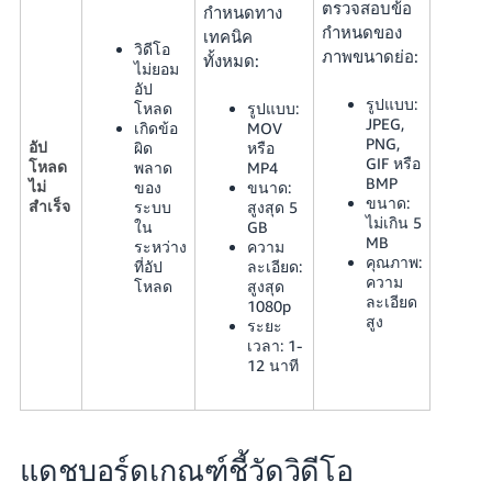
ตรวจสอบข้อ
กำหนดทาง
กำหนดของ
เทคนิค
วิดีโอ
ภาพขนาดย่อ:
ทั้งหมด:
ไม่ยอม
อัป
รูปแบบ:
โหลด
รูปแบบ:
JPEG,
เกิดข้อ
MOV
PNG,
อัป
ผิด
หรือ
GIF หรือ
โหลด
พลาด
MP4
BMP
ไม่
ของ
ขนาด:
ขนาด:
สำเร็จ
ระบบ
สูงสุด 5
ไม่เกิน 5
ใน
GB
MB
ระหว่าง
ความ
คุณภาพ:
ที่อัป
ละเอียด:
ความ
โหลด
สูงสุด
ละเอียด
1080p
สูง
ระยะ
เวลา: 1-
12 นาที
แดชบอร์ดเกณฑ์ชี้วัดวิดีโอ