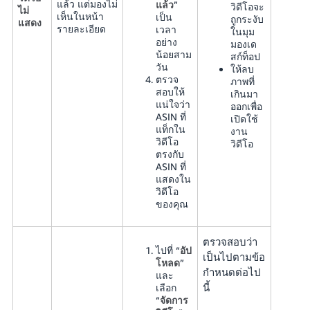
แล้ว แต่มองไม่
แล้ว
”
วิดีโอจะ
ไม่
เห็นในหน้า
เป็น
ถูกระงับ
แสดง
รายละเอียด
เวลา
ในมุม
อย่าง
มองเด
น้อยสาม
สก์ท็อป
วัน
ให้ลบ
ตรวจ
ภาพที่
สอบให้
เกินมา
แน่ใจว่า
ออกเพื่อ
ASIN ที่
เปิดใช้
แท็กใน
งาน
วิดีโอ
วิดีโอ
ตรงกับ
ASIN ที่
แสดงใน
วิดีโอ
ของคุณ
ตรวจสอบว่า
ไปที่ “
อัป
เป็นไปตามข้อ
โหลด
”
กำหนดต่อไป
และ
นี้
เลือก
“
จัดการ