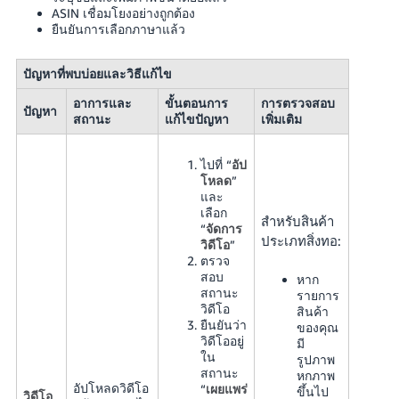
ASIN เชื่อมโยงอย่างถูกต้อง
ยืนยันการเลือกภาษาแล้ว
ปัญหาที่พบบ่อยและวิธีแก้ไข
อาการและ
ขั้นตอนการ
การตรวจสอบ
ปัญหา
สถานะ
แก้ไขปัญหา
เพิ่มเติม
ไปที่ “
อัป
โหลด
”
และ
เลือก
สำหรับสินค้า
“
จัดการ
ประเภทสิ่งทอ:
วิดีโอ
”
ตรวจ
สอบ
หาก
สถานะ
รายการ
วิดีโอ
สินค้า
ยืนยันว่า
ของคุณ
วิดีโออยู่
มี
ใน
รูปภาพ
สถานะ
หกภาพ
อัปโหลดวิดีโอ
“
เผยแพร่
ขึ้นไป
วิดีโอ