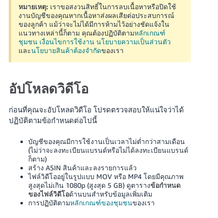
หมายเหตุ:
เราขอสงวนสิทธิ์ในการลบเนื้อหาหรือปิดใช้
งานบัญชีของคุณหากเนื้อหาส่งผลเสียต่อประสบการณ์
ของลูกค้า แม้ว่าจะไม่ได้มีการห้ามไว้อย่างชัดแจ้งใน
แนวทางเหล่านี้ก็ตาม
คุณต้องปฏิบัติตาม
หลักเกณฑ์
ชุมชน
เงื่อนไขการใช้งาน
นโยบายความเป็นส่วนตัว
และ
นโยบายสินค้าต้องจำกัด
ของเรา
อัปโหลดวิดีโอ
ก่อนที่คุณจะอัปโหลดวิดีโอ โปรดตรวจสอบให้แน่ใจว่าได้
ปฏิบัติตามข้อกำหนดต่อไปนี้
บัญชีของคุณมีการใช้งานเป็นเวลาไม่ต่ำกว่าสามเดือน
(ไม่ว่าจะลงทะเบียนแบรนด์หรือไม่ได้ลงทะเบียนแบรนด์
ก็ตาม)
สร้าง ASIN สินค้าและลงรายการแล้ว
ไฟล์วิดีโออยู่ในรูปแบบ MOV หรือ MP4 โดยมีคุณภาพ
สูงสุดไม่เกิน 1080p (สูงสุด 5 GB) ดูตาราง
ข้อกำหนด
ของไฟล์วิดีโอ
ด้านบนสำหรับข้อมูลเพิ่มเติม
การปฏิบัติตาม
หลักเกณฑ์ของชุมชน
ของเรา