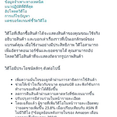
국
ข้อมูลจำเพาะทางเทคนิค
แนวปฏิบัติที่ดีที่สุด
어
อัปโหลดวิดีโอ
-
การแก้ไขปัญหา
KR
แดชบอร์ดเกณฑ์ชี้วัดวิดีโอ
Français
วิดีโอที่เลือกซื้อสินค้าได้จะแสดงสินค้าของคุณขณะใช้จริง
- FR
อธิบายสินค้า และบอกเล่าเรื่องราวที่เป็นเอกลักษณ์ของ
แบรนด์คุณ เมื่อใช้งานอย่างมีประสิทธิภาพ วิดีโอสามารถ
Italiano
เพิ่มอัตราคอนเวอร์ชั่นและยอดขายได้ คุณสามารถอัป
ไทย
- IT
โหลดวิดีโอสินค้าที่จะแสดงถัดจากรูปภาพสินค้า
हिंदी
Log
วิดีโอมีประโยชน์หลักๆ ดังต่อไปนี้
- IN
in
เพิ่มความมั่นใจของลูกค้าผ่านการสาธิตการใช้สินค้า
ไทย
ช่วยให้เข้าใจเกี่ยวกับขนาด คุณสมบัติ และฟังก์ชันการ
ทำงานของสินค้าได้ดียิ่งขึ้น
- TH
Sign
ลดการคืนสินค้าผ่านความคาดหวังที่ชัดเจนมากขึ้น
up
ปรับปรุงการมีส่วนร่วมในหน้ารายละเอียด
தமிழ்
โดยเฉลี่ยแล้ว ผู้ขายที่เพิ่มวิดีโอในหน้ารายละเอียดพบ
ว่ายอดขายเพิ่มขึ้น 23.8% เมื่อเปรียบเทียบกับ ASIN ที่
- IN
ไม่มีวิดีโอ (*ข้อมูลย้อนหลังภายในของ Amazon เดือน