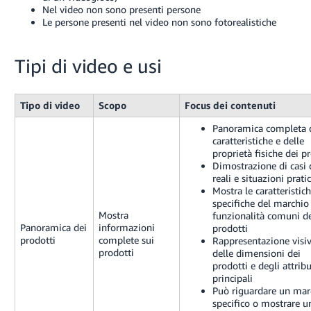
Nel video non sono presenti persone
Le persone presenti nel video non sono fotorealistiche
Tipi di video e usi
Tipo di video
Scopo
Focus dei contenuti
Panoramica completa 
caratteristiche e delle
proprietà fisiche dei p
Dimostrazione di casi 
reali e situazioni prati
Mostra le caratteristic
specifiche del marchio 
Mostra
funzionalità comuni d
Panoramica dei
informazioni
prodotti
prodotti
complete sui
Rappresentazione visi
prodotti
delle dimensioni dei
prodotti e degli attribu
principali
Può riguardare un mar
specifico o mostrare u