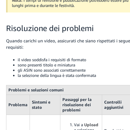
Nota:
I tempi di revisione e pubblicazione potrebbero essere più
lunghi prima e durante le festività.
Risoluzione dei problemi
Quando carichi un video, assicurati che siano rispettati i segu
requisiti:
il video soddisfa i requisiti di formato
sono presenti titolo e miniatura
gli ASIN sono associati correttamente
la selezione della lingua è stata confermata
Problemi e soluzioni comuni
Passaggi per la
Sintomi e
Controlli
Problema
risoluzione dei
stato
aggiuntivi
problemi
Vai a
Upload
e seleziona