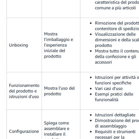
caratteristica del prod
comune a più articoli
Rimozione del prodott
contenitore di spedizi
Mostra
Visualizzazione delle
l'imballaggio e
dimensioni e della scal
Unboxing
l'esperienza
prodotto
iniziale del
Mostra tutto il conten
prodotto
della confezione e gli
accessori
Istruzioni per attività 
funzioni specifiche
Funzionamento
Mostra l'uso del
Vari casi d'uso
del prodotto e
prodotto
Esempi pratici delle
istruzioni d'uso
funzionalità
Istruzioni dettagliate
Dimostrazione del pro
Spiega come
di assemblaggio
assemblare e
Configurazione
Requisiti e strumenti
installare il
necessari per la