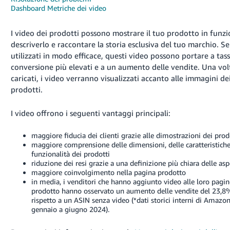
Dashboard Metriche dei video
국
어
I video dei prodotti possono mostrare il tuo prodotto in funzi
-
descriverlo e raccontare la storia esclusiva del tuo marchio. Se
KR
utilizzati in modo efficace, questi video possono portare a tass
conversione più elevati e a un aumento delle vendite. Una vol
Français
caricati, i video verranno visualizzati accanto alle immagini de
- FR
prodotti.
Italiano
Italiano
I video offrono i seguenti vantaggi principali:
- IT
Accedi
maggiore fiducia dei clienti grazie alle dimostrazioni dei prod
हिंदी
maggiore comprensione delle dimensioni, delle caratteristiche
- IN
funzionalità dei prodotti
riduzione dei resi grazie a una definizione più chiara delle asp
maggiore coinvolgimento nella pagina prodotto
ไทย
Registrati
in media, i venditori che hanno aggiunto video alle loro pagi
- TH
prodotto hanno osservato un aumento delle vendite del 23,8
rispetto a un ASIN senza video (*dati storici interni di Amazon
gennaio a giugno 2024).
தமிழ்
- IN