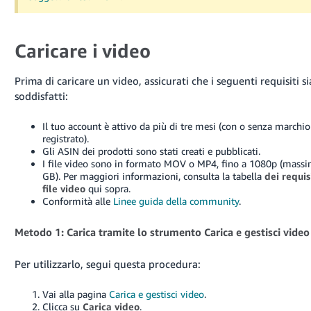
Caricare i video
Prima di caricare un video, assicurati che i seguenti requisiti s
soddisfatti:
Il tuo account è attivo da più di tre mesi (con o senza marchio
registrato).
Gli ASIN dei prodotti sono stati creati e pubblicati.
I file video sono in formato MOV o MP4, fino a 1080p (mass
GB). Per maggiori informazioni, consulta la tabella
dei requis
file video
qui sopra.
Conformità alle
Linee guida della community
.
Metodo 1: Carica tramite lo strumento Carica e gestisci video
Per utilizzarlo, segui questa procedura:
Vai alla pagina
Carica e gestisci video
.
Clicca su
Carica video
.