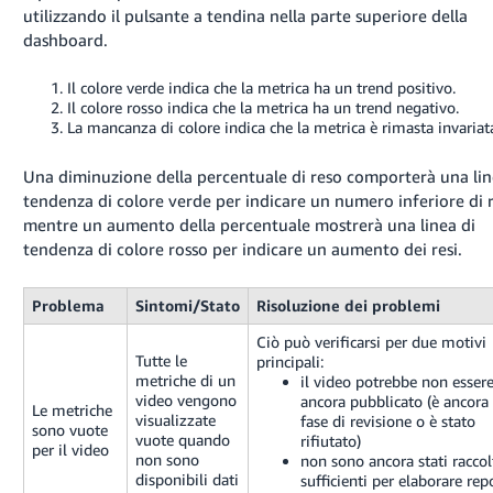
utilizzando il pulsante a tendina nella parte superiore della
dashboard.
Il colore verde indica che la metrica ha un trend positivo.
Il colore rosso indica che la metrica ha un trend negativo.
La mancanza di colore indica che la metrica è rimasta invariat
Una diminuzione della percentuale di reso comporterà una lin
tendenza di colore verde per indicare un numero inferiore di r
mentre un aumento della percentuale mostrerà una linea di
tendenza di colore rosso per indicare un aumento dei resi.
Problema
Sintomi/Stato
Risoluzione dei problemi
Ciò può verificarsi per due motivi
Tutte le
principali:
metriche di un
il video potrebbe non esser
video vengono
ancora pubblicato (è ancora
Le metriche
visualizzate
fase di revisione o è stato
sono vuote
vuote quando
rifiutato)
per il video
non sono
non sono ancora stati raccol
disponibili dati
sufficienti per elaborare rep