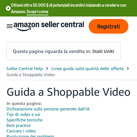
Ottieni oltre 50.000 $ di potenziali incentivi iniziando a vendere con
Amazon.
Scopri come
Registrati
Questa pagina riguarda la vendita in:
Stati Uniti
English
- US
Guida a Shoppable Video
中
In questa pagina:
文
Dichiarazione sulle persone generate dall’IA
Tipi di video e usi
-
Specifiche tecniche
CN
Best practice
Caricare i video
한
Risoluzione dei problemi