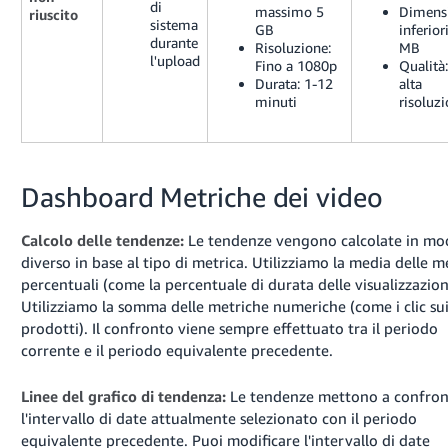
di
massimo 5
Dimensi
riuscito
sistema
GB
inferior
durante
Risoluzione:
MB
l'upload
Fino a 1080p
Qualità
Durata: 1-12
alta
minuti
risoluz
Dashboard Metriche dei video
Calcolo delle tendenze:
Le tendenze vengono calcolate in m
diverso in base al tipo di metrica. Utilizziamo la media delle m
percentuali (come la percentuale di durata delle visualizzazion
Utilizziamo la somma delle metriche numeriche (come i clic su
prodotti). Il confronto viene sempre effettuato tra il periodo
corrente e il periodo equivalente precedente.
Linee del grafico di tendenza:
Le tendenze mettono a confro
l'intervallo di date attualmente selezionato con il periodo
equivalente precedente. Puoi modificare l'intervallo di date