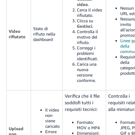
video
.
Nessun 
Cerca il video
URL est
rifiutato.
Nessun
Clicca su
invito
Gestisci
.
Stato di
all'azio
Video
Controlla il
rifiuto nella
promoz
rifiutato
motivo del
dashboard
Linee g
rifiuto.
della
Correggi i
commun
problemi
Requisi
identificati.
della
Carica una
categor
nuova
prodott
versione
conforme.
Verifica che il file
Controlla i
soddisfi tutti i
requisiti rela
requisiti tecnici:
alla miniatur
Il video
non
viene
Formato:
Format
caricato
MOV o MP4
JPEG, 
Upload
Errore
Dimensioni:
GIF o 
non