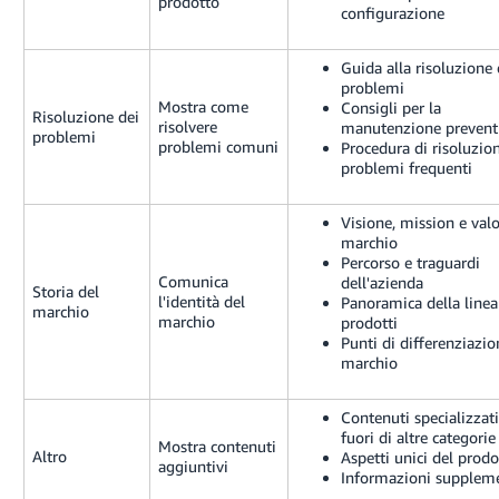
prodotto
configurazione
Guida alla risoluzione 
problemi
Mostra come
Consigli per la
Risoluzione dei
risolvere
manutenzione prevent
problemi
problemi comuni
Procedura di risoluzio
problemi frequenti
Visione, mission e valo
marchio
Percorso e traguardi
Comunica
dell'azienda
Storia del
l'identità del
Panoramica della linea
marchio
marchio
prodotti
Punti di differenziazio
marchio
Contenuti specializzati
fuori di altre categorie
Mostra contenuti
Altro
Aspetti unici del prod
aggiuntivi
Informazioni suppleme