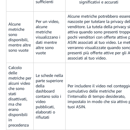
sufficienti
significativi e accurati
Alcune metriche potrebbero esser
Per un video,
nascoste per tutelare la privacy de
Alcune
alcune
venditore. La tutela della privacy s
metriche
metriche
attiva quando sono presenti tropp
sono
visualizzano i
pochi venditori con offerte attive p
disponibili,
dati mentre
ASIN associati al tuo video. Le me
mentre altre
altre sono
verranno visualizzate quando son
sono vuote
vuote
presenti più offerte attive per gli 
associati al tuo video.
Calcolo
delle
Le schede nella
metriche per
parte superiore
alcuni video
della
Per includere il video nel conteggi
che sono
dashboard
cumulativo delle metriche per
stati
contano solo i
l'intervallo di tempo desiderato,
disattivati,
video
impostalo in modo che sia attivo p
ma che
pubblicati,
tuoi ASIN.
erano
elaborati o
disponibili
rifiutati
in
precedenza