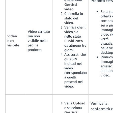
Prodotti tessi
Gestisci
video
.
Se la tu
Controlla lo
offerta 
stato del
compos
video.
sei o pi
Verifica che il
immagin
Video caricato
video sia
video n
Video
ma non
nello stato
verrà
non
visibile nella
Pubblicato
visuali
visibile
pagina
da almeno tre
nella v
prodotto
giorni.
desktop
Assicurati che
Rimuovi
gli ASIN
immagi
indicati nel
eccesso
video
abilitare
corrispondano
video.
a quelli
presenti nel
video.
Vai a
Upload
Verifica la
e seleziona
conformità c
Gestisci