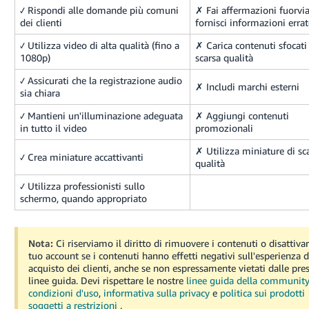
✓ Rispondi alle domande più comuni
✗ Fai affermazioni fuorvia
dei clienti
fornisci informazioni erra
✓ Utilizza video di alta qualità (fino a
✗ Carica contenuti sfocati
1080p)
scarsa qualità
✓ Assicurati che la registrazione audio
✗ Includi marchi esterni
sia chiara
✓ Mantieni un'illuminazione adeguata
✗ Aggiungi contenuti
in tutto il video
promozionali
✗ Utilizza miniature di sc
✓ Crea miniature accattivanti
qualità
✓ Utilizza professionisti sullo
schermo, quando appropriato
Nota:
Ci riserviamo il diritto di rimuovere i contenuti o disattivar
tuo account se i contenuti hanno effetti negativi sull'esperienza d
acquisto dei clienti, anche se non espressamente vietati dalle pre
linee guida.
Devi rispettare le nostre
linee guida della communit
condizioni d'uso
,
informativa sulla privacy
e
politica sui prodotti
soggetti a restrizioni
.