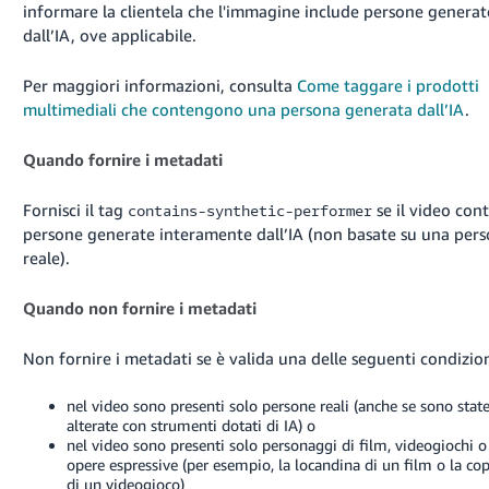
-
informare la clientela che l'immagine include persone generat
JP
dall’IA, ove applicabile.
Español
Per maggiori informazioni, consulta
Come taggare i prodotti
- ES
multimediali che contengono una persona generata dall’IA
.
Quando fornire i metadati
Fornisci il tag
se il video con
contains-synthetic-performer
persone generate interamente dall’IA (non basate su una per
reale).
Quando non fornire i metadati
Non fornire i metadati se è valida una delle seguenti condizion
nel video sono presenti solo persone reali (anche se sono stat
alterate con strumenti dotati di IA) o
nel video sono presenti solo personaggi di film, videogiochi o 
opere espressive (per esempio, la locandina di un film o la co
di un videogioco)