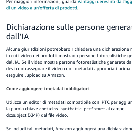
Per maggiori informazioni, guarda
Vantaggi derivanti dall'ag
di un video a un'offerta di prodotti
.
Tiếng
Việt -
VN
Dichiarazione sulle persone genera
dall’IA
Deutsch
- DE
Alcune giurisdizioni potrebbero richiedere una dichiarazione n
Português
in cui i video dei prodotti mostrano persone fotorealistiche g
dall’IA. Se il video mostra persone fotorealistiche generate dal
- BR
devi contrassegnare il video con i metadati appropriati prima 
eseguire l'upload su Amazon.
中
文
Come aggiungere i metadati obbligatori
-
TW
Utilizza un editor di metadati compatibile con IPTC per aggiu
la parola chiave
al campo
contains-synthetic-performer
日
dc:subject (XMP) del file video.
本
語
Se includi tali metadati, Amazon aggiungerà una dichiarazion