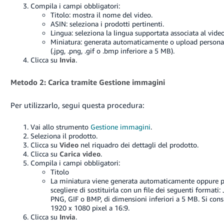
Compila i campi obbligatori:
Titolo: mostra il nome del video.
ASIN: seleziona i prodotti pertinenti.
Lingua: seleziona la lingua supportata associata al video
Miniatura: generata automaticamente o upload persona
(.jpg, .png, .gif o .bmp inferiore a 5 MB).
Clicca su
Invia
.
Metodo 2: Carica tramite Gestione immagini
Per utilizzarlo, segui questa procedura:
Vai allo strumento
Gestione immagini
.
Seleziona il prodotto.
Clicca su
Video
nel riquadro dei dettagli del prodotto.
Clicca su
Carica video
.
Compila i campi obbligatori:
Titolo
La miniatura viene generata automaticamente oppure 
scegliere di sostituirla con un file dei seguenti formati:
PNG, GIF o BMP, di dimensioni inferiori a 5 MB. Si cons
1920 x 1080 pixel a 16:9.
Clicca su
Invia
.