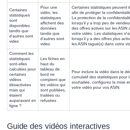
Pour une
Certaines statistiques peuvent
Certaines
vidéo, les
afin de protéger la confidentiali
statistiques
statistiques
La protection de la confidentialit
sont
affichent des
lorsqu’il y a trop peu de vende
disponibles
données
des offres actives sur les ASIN 
tandis que
tandis que
votre vidéo. Les statistiques s¹a
d’autres sont
d’autres sont
lorsqu’il y a des offres plus acti
vides
vides
les ASIN tagué(s) dans votre vi
Comment les
statistiques
Les fiches en
sont-elles
haut du
calculées pour
tableau de
Pour inclure la vidéo dans le d
certaines
bord ne
cumulatif des statistiques pour 
vidéos
comptent que
souhaitée, configurez la mise e
désactivées
les vidéos qui
votre vidéo pour vos ASIN.
mais qui
sont publiées,
étaient
traitées ou
auparavant en
refusées
ligne ?
Guide des vidéos interactives