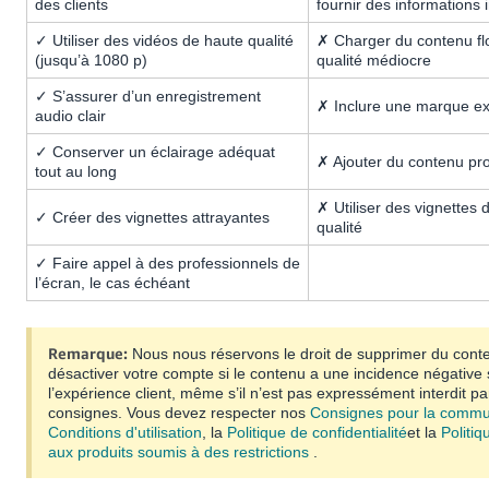
des clients
fournir des informations 
✓ Utiliser des vidéos de haute qualité
✗ Charger du contenu fl
(jusqu’à 1080 p)
qualité médiocre
✓ S’assurer d’un enregistrement
✗ Inclure une marque ex
audio clair
✓ Conserver un éclairage adéquat
✗ Ajouter du contenu pr
tout au long
✗ Utiliser des vignettes
✓ Créer des vignettes attrayantes
qualité
✓ Faire appel à des professionnels de
l’écran, le cas échéant
Remarque:
Nous nous réservons le droit de supprimer du cont
désactiver votre compte si le contenu a une incidence négative 
l’expérience client, même s’il n’est pas expressément interdit pa
consignes.
Vous devez respecter nos
Consignes pour la comm
Conditions d'utilisation
, la
Politique de confidentialité
et la
Politiq
aux produits soumis à des restrictions
.