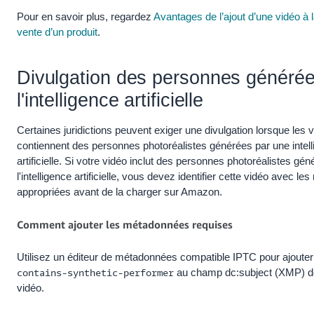
Tiếng
Pour en savoir plus, regardez
Avantages de l’ajout d’une vidéo à 
Việt -
vente d’un produit
.
VN
Deutsch
Divulgation des personnes générée
- DE
l'intelligence artificielle
Português
Certaines juridictions peuvent exiger une divulgation lorsque les 
- BR
contiennent des personnes photoréalistes générées par une intel
artificielle. Si votre vidéo inclut des personnes photoréalistes gé
中
l'intelligence artificielle, vous devez identifier cette vidéo avec 
文
appropriées avant de la charger sur Amazon.
-
TW
Comment ajouter les métadonnées requises
日
Utilisez un éditeur de métadonnées compatible IPTC pour ajouter 
本
contains-synthetic-performer
au champ dc:subject (XMP) de 
語
vidéo.
-