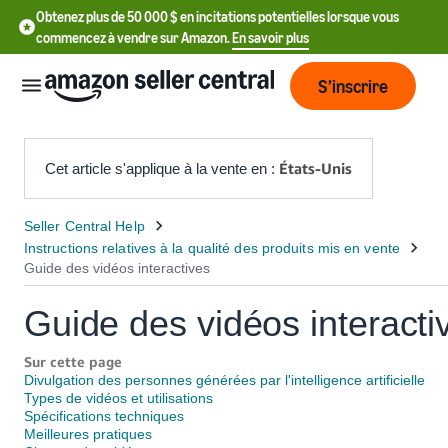
Obtenez plus de 50 000 $ en incitations potentielles lorsque vous
commencez à vendre sur Amazon.
En savoir plus
S’inscrire
États-Unis
Cet article s'applique à la vente en :
English
- US
中
Guide des vidéos interacti
文
-
Sur cette page
CN
Divulgation des personnes générées par l'intelligence artificielle
Types de vidéos et utilisations
Spécifications techniques
한
Meilleures pratiques