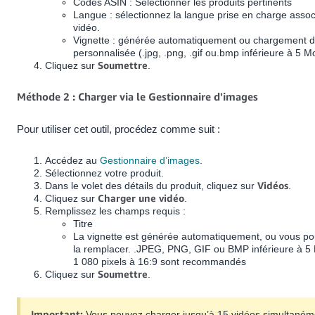
Codes ASIN : Sélectionner les produits pertinents
Langue : sélectionnez la langue prise en charge assoc
vidéo.
Vignette : générée automatiquement ou chargement d’
personnalisée (.jpg, .png, .gif ou.bmp inférieure à 5 M
Soumettre
Cliquez sur
.
Méthode 2 : Charger via le Gestionnaire d'images
Pour utiliser cet outil, procédez comme suit :
Accédez au
Gestionnaire d’images
.
Sélectionnez votre produit.
Vidéos
Dans le volet des détails du produit, cliquez sur
.
Charger une vidéo
Cliquez sur
.
Remplissez les champs requis :
Titre
La vignette est générée automatiquement, ou vous po
la remplacer. .JPEG, PNG, GIF ou BMP inférieure à 5
1 080 pixels à 16:9 sont recommandés
Soumettre
Cliquez sur
.
Important:
Vous pouvez charger jusqu’à 15 vidéos simultaném