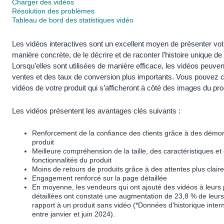
국
Charger des vidéos
Résolution des problèmes
어
Tableau de bord des statistiques vidéo
-
KR
Les vidéos interactives sont un excellent moyen de présenter vot
manière concrète, de le décrire et de raconter l’histoire unique d
Français
Lorsqu’elles sont utilisées de manière efficace, les vidéos peuve
- FR
ventes et des taux de conversion plus importants. Vous pouvez 
vidéos de votre produit qui s’afficheront à côté des images du pro
Italiano
Français
- IT
Les vidéos présentent les avantages clés suivants :
हिंदी
Se
Renforcement de la confiance des clients grâce à des démon
- IN
connecter
produit
Meilleure compréhension de la taille, des caractéristiques et
fonctionnalités du produit
ไทย
Moins de retours de produits grâce à des attentes plus clair
- TH
S’inscrire
Engagement renforcé sur la page détaillée
En moyenne, les vendeurs qui ont ajouté des vidéos à leurs
détaillées ont constaté une augmentation de 23,8 % de leurs
தமிழ்
rapport à un produit sans vidéo (*Données d’historique inte
- IN
entre janvier et juin 2024).