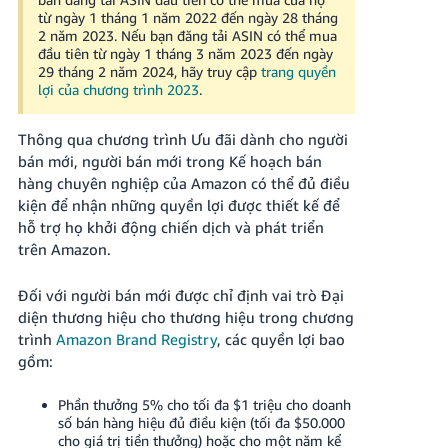
국
từ ngày 1 tháng 1 năm 2022 đến ngày 28 tháng
어
2 năm 2023. Nếu bạn đăng tải ASIN có thể mua
-
đầu tiên từ ngày 1 tháng 3 năm 2023 đến ngày
29 tháng 2 năm 2024, hãy truy cập
trang quyền
KR
lợi của chương trình 2023
.
Français
Thông qua chương trình Ưu đãi dành cho người
- FR
bán mới, người bán mới trong Kế hoạch bán
hàng chuyên nghiệp của Amazon có thể đủ điều
Italiano
Tiếng
kiện để nhận những quyền lợi được thiết kế để
Việt
- IT
hỗ trợ họ khởi động chiến dịch và phát triển
trên Amazon.
हिंदी
Log
- IN
in
Đối với người bán mới được chỉ định vai trò Đại
diện thương hiệu cho thương hiệu trong chương
ไทย
trình
Amazon Brand Registry
, các quyền lợi bao
- TH
gồm:
Sign
up
தமிழ்
Phần thưởng 5% cho tối đa $1 triệu cho doanh
- IN
số bán hàng hiệu đủ điều kiện (tối đa $50.000
cho giá trị tiền thưởng) hoặc cho một năm kể