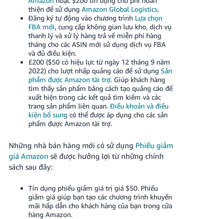
Amazon
hoặc $200 tín dụng cho phí hoàn
JP
thiện để sử dụng
Amazon Global Logistics
.
Đăng ký tự động vào chương trình
Lựa chọn
Español
FBA mới
, cung cấp không gian lưu kho, dịch vụ
thanh lý và xử lý hàng trả về miễn phí hàng
- ES
tháng cho các ASIN mới sử dụng dịch vụ FBA
và đủ điều kiện.
£200 ($50 có hiệu lực từ ngày 12 tháng 9 năm
2022) cho lượt nhấp quảng cáo để sử dụng
Sản
phẩm được Amazon tài trợ
. Giúp khách hàng
tìm thấy sản phẩm bằng cách tạo quảng cáo để
xuất hiện trong các kết quả tìm kiếm và các
trang sản phẩm liên quan.
Điều khoản và điều
kiện bổ sung
có thể được áp dụng cho các sản
phẩm được Amazon tài trợ.
Những nhà bán hàng mới có sử dụng
Phiếu giảm
giá Amazon
sẽ được hưởng lợi từ những chính
sách sau đây:
Tín dụng phiếu giảm giá trị giá $50. Phiếu
giảm giá giúp bạn tạo các chương trình khuyến
mãi hấp dẫn cho khách hàng của bạn trong cửa
hàng Amazon.