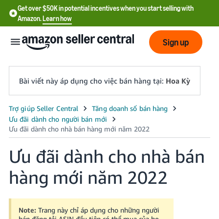
Get over $50K in potential incentives when you start selling with
Amazon.
Learn how
Sign up
Bài viết này áp dụng cho việc bán hàng tại:
Hoa Kỳ
English
- US
中
Ưu đãi dành cho nhà bán
文
hàng mới năm 2022
-
CN
한
Note:
Trang này chỉ áp dụng cho những người
bán đăng tải ASIN đầu tiên có thể mua của họ