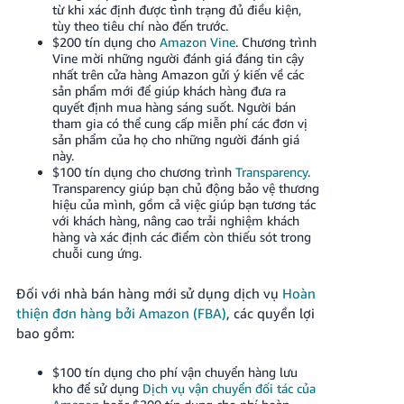
từ khi xác định được tình trạng đủ điều kiện,
Tiếng
tùy theo tiêu chí nào đến trước.
Việt -
$200 tín dụng cho
Amazon Vine
.
Chương trình
VN
Vine mời những người đánh giá đáng tin cậy
nhất trên cửa hàng Amazon gửi ý kiến về các
sản phẩm mới để giúp khách hàng đưa ra
Deutsch
quyết định mua hàng sáng suốt. Người bán
- DE
tham gia có thể cung cấp miễn phí các đơn vị
sản phẩm của họ cho những người đánh giá
Português
này.
- BR
$100 tín dụng cho chương trình
Transparency
.
Transparency giúp bạn chủ động bảo vệ thương
hiệu của mình, gồm cả việc giúp bạn tương tác
中
với khách hàng, nâng cao trải nghiệm khách
文
hàng và xác định các điểm còn thiếu sót trong
chuỗi cung ứng.
-
TW
Đối với nhà bán hàng mới sử dụng dịch vụ
Hoàn
thiện đơn hàng bởi Amazon (FBA)
, các quyền lợi
日
bao gồm:
本
語
$100 tín dụng cho phí vận chuyển hàng lưu
kho để sử dụng
Dịch vụ vận chuyển đối tác của
-