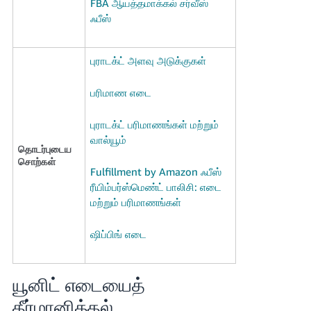
-
FBA ஆயத்தமாக்கல் சர்வீஸ்
JP
ஃபீஸ்
Español
புராடக்ட் அளவு அடுக்குகள்
- ES
பரிமாண எடை
புராடக்ட் பரிமாணங்கள் மற்றும்
வால்யூம்
தொடர்புடைய
சொற்கள்
Fulfillment by Amazon ஃபீஸ்
ரீயிம்பர்ஸ்மெண்ட் பாலிசி: எடை
மற்றும் பரிமாணங்கள்
ஷிப்பிங் எடை
யூனிட் எடையைத்
தீர்மானித்தல்