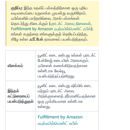
국
குறிப்பு:
இந்த உதவிப் பக்கத்திற்கான ஒரு புதிய
어
வடிவமைப்பை உருவாக்க முயன்று வருகிறோம்.
-
ஃபீஸ்களில் மாற்றமில்லை, அசல் பக்கங்கள்
KR
தொடர்ந்து கிடைக்கும் (
புராடக்ட் அளவு நிலைகள்
,
Fulfillment by Amazon ஃபுல்ஃபில்மெண்ட் ஃபீஸ்
).
உங்கள் கருத்தை எங்களுக்குத் தெரியப்படுத்த,
Français
கீழே உள்ள
ஃபீட்பேக்
தாவலைப் பயன்படுத்தவும்.
- FR
Italiano
யூனிட் எடை என்பது உங்கள் புராடக்ட்
தமிழ்
பேக்கேஜ் எடையின் அளவாகும்.
- IT
விளக்கம்
ஃபீஸைக் கணக்கிடுவதற்கான
உள்ளீடாக வேல்யூ
हिंदी
Log
பயன்படுத்தப்படுகிறது.
- IN
in
யூனிட் எடை என்பது ஷிப்பிங் எடை
இந்தக்
மற்றும் புராடக்ட் அளவு
ไทย
கட்டுரையைப்
அடுக்குகளைத் தீர்மானிப்பதற்கான
-
பயன்படுத்துதல்
ஒரு முக்கியமான உள்ளீடாக
Sign
TH
உள்ளது.
up
Fulfillment by Amazon
தமிழ்
ஃபுல்ஃபில்மெண்ட் ஃபீஸ்
- IN