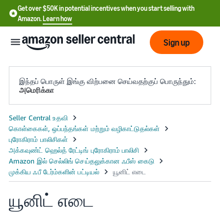
Get over $50K in potential incentives when you start selling with
Amazon.
Learn how
Sign up
இந்தப் பொருள் இங்கு விற்பனை செய்வதற்குப் பொருந்தும்:
அமெரிக்கா
English
- US
中
文
-
CN
யூனிட் எடை
한