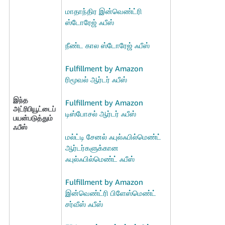
மாதாந்திர இன்வெண்ட்ரி
Tiếng
ஸ்டோரேஜ் ஃபீஸ்
Việt -
VN
நீண்ட கால ஸ்டோரேஜ் ஃபீஸ்
Deutsch
Fulfillment by Amazon
- DE
ரிமூவல் ஆர்டர் ஃபீஸ்
Português
இந்த
Fulfillment by Amazon
- BR
அட்ரிபியூட்டைப்
டிஸ்போசல் ஆர்டர் ஃபீஸ்
பயன்படுத்தும்
中
ஃபீஸ்
மல்ட்டி சேனல் ஃபுல்ஃபில்மெண்ட்
文
ஆர்டர்களுக்கான
-
ஃபுல்ஃபில்மெண்ட் ஃபீஸ்
TW
Fulfillment by Amazon
日
இன்வெண்ட்ரி பிளேஸ்மெண்ட்
本
சர்வீஸ் ஃபீஸ்
語