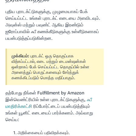
புதிய புராடக்ட்டுகளுக்கு, முழுமையாகப் பேக்
செய்யப்பட்ட உங்கள் புராடக்ட் எடையை அளவிடவும்.
அவுன்ஸ் மற்றும் பவுண்ட் ஆகிய இரண்டும்
ஐரோப்பாவில் ஃபீ கணக்கீடுகளுக்கு உள்ளீடுகளாகப்
பயன்படுத்தப்படுகின்றன.
முக்கியம்:
புராடக்ட் ஒரு தொகுப்பாக
விற்கப்பட்டால், எடை மற்றும் டைமன்ஷன்கள்
ஒன்றாகப் பேக் செய்யப்பட்ட தொகுப்பில் உள்ள
அனைத்துப் பொருட்களையும் சேர்த்துக்
கணக்கிடப்படும் மொத்த மதிப்பாகும்.
தற்போது நீங்கள் Fulfillment by Amazon
இன்வெண்ட்ரியில் உள்ள புராடக்ட்டுகளுக்கு,
ஃபீ
மாதிரிக்காட்சி
ரிப்போர்ட்டைப் பயன்படுத்தியும்
உங்கள் யூனிட் எடையைப் பார்க்கலாம். அவ்வாறு
செய்ய:
அறிக்கையைப் பதிவிறக்கவும்.