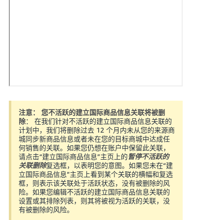
CN
한
국
어
-
KR
中
文
Français
注意：
您不活跃的建立国际商品信息关联将被删
- FR
除
： 在我们针对不活跃的建立国际商品信息关联的
计划中，我们将删除过去 12 个月内未从您的来源商
登
Italiano
城同步新商品信息或者未在您的目标商城中达成任
录
- IT
何销售的关联。如果您仍想在账户中保留此关联，
请点击“建立国际商品信息”主页上的
暂停不活跃的
关联删除
复选框，以表明您的意图。如果您未在“建
हिंदी
立国际商品信息”主页上看到某个关联的横幅和复选
注
- IN
框，则表示该关联处于活跃状态，没有被删除的风
册
险。如果您编辑不活跃的建立国际商品信息关联的
设置或其排除列表，则其将被视为活跃的关联，没
ไทย
有被删除的风险。
- TH