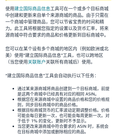
使用
建立国际商品信息
工具可在一个或多个目标商城
தமிழ்
中创建和更新来自单个来源商城的商品。由于只需在
- IN
一个商城中管理商品，您可以节省宝贵的时间和精
力。此工具将根据您指定的设置以及货币汇率，将来
Tiếng
源商城中符合要求的商品和价格更新到目标商城中。
Việt -
VN
您可以在某个设有多个商城的地区内（例如欧洲或北
美）使用“建立国际商品信息”工具，也可以跨地区
Deutsch
（当您使用
关联账户
关联所有商城后）使用。
- DE
“建立国际商品信息”工具会自动执行以下任务：
Português
- BR
通过某来源商城将商品创建到一个目标商城，前提
是这两个商城中已经具有对应的相同 ASIN。
中
根据您在来源商城中设置的商品价格和您的价格规
则，同步目标商城中的商品价格。
文
根据目标商城货币的汇率波动定期调整价格。价格
-
可能会每日更新一次，也可能会每周更新一次。对
于低于 1% 的变化，更新时不予显示。
TW
当您更改来源商城中符合要求的 ASIN 时，系统会
在目标商城中添加或删除相应的商品。