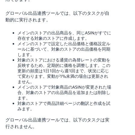
TW
グローバル出品連携ツールでは、以下のタスクが自
日
動的に実行されます。
本
語
メインのストアの出品商品を、同じASINがすでに
-
存在する対象のストアに作成します。
メインのストアで設定した出品価格と価格設定ル
JP
ールに基づいて、対象のストアの出品価格を同期
します。
Español
対象のストアにおける通貨の為替レートの変動を
- ES
反映するため、定期的に価格を調整します。この
更新の頻度は1日1回から週1回まで、状況に応じ
て変わります。変動が1%未満の場合は更新され
ません。
メインのストアで対象商品のASINが変更された場
合、対象のストアの出品商品を追加または削除し
ます。
対象のストアで商品詳細ページの翻訳と作成を試
みます。
グローバル出品連携ツールでは、以下のタスクは実
行されません。