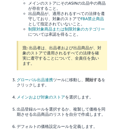
メインのストアにそのASINの出品中の商品
が存在すること。
出品商品が、適用されるすべての法律を遵
守しており、対象のストアで
FBA禁止商品
として指定されていないこと。
制限対象商品または制限対象のカテゴリー
については承認を得ること。
注:
出品者は、出品者および出品商品が、対
象のストアで適用されるすべての法律を確
実に遵守することについて、全責任を負い
ます。
グローバル出品連携
ツールに移動し、
開始する
を
クリックします。
メインおよび対象のストア
を選択します。
出品登録ルールを選択するか、複製して価格を同
期させる出品商品のリストを自分で作成します。
デフォルトの価格設定ルールを定義します。