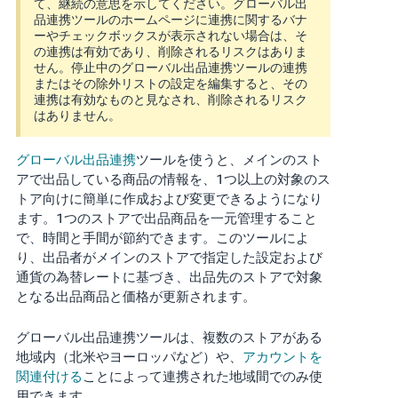
て、継続の意思を示してください。グローバル出
ไทย
品連携ツールのホームページに連携に関するバナ
ーやチェックボックスが表示されない場合は、そ
- TH
の連携は有効であり、削除されるリスクはありま
せん。停止中のグローバル出品連携ツールの連携
தமிழ்
またはその除外リストの設定を編集すると、その
- IN
連携は有効なものと見なされ、削除されるリスク
はありません。
Tiếng
Việt -
グローバル出品連携
ツールを使うと、メインのスト
VN
アで出品している商品の情報を、1つ以上の対象のス
トア向けに簡単に作成および変更できるようになり
Deutsch
ます。1つのストアで出品商品を一元管理すること
- DE
で、時間と手間が節約できます。このツールによ
り、出品者がメインのストアで指定した設定および
Português
通貨の為替レートに基づき、出品先のストアで対象
- BR
となる出品商品と価格が更新されます。
中
グローバル出品連携ツールは、複数のストアがある
地域内（北米やヨーロッパなど）や、
アカウントを
文
関連付ける
ことによって連携された地域間でのみ使
-
用できます。