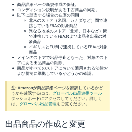
商品詳細ページ新規作成の保証。
コンディション説明がある中古商品の同期。
以下に該当する場合の在庫の同期：
北米のストア（米国、カナダなど）間で連
携しているFBAの対象商品
異なる地域のストア（北米、日本など）間
で連携しているFBAおよび出品者出荷の対
象商品
イギリスとEU間で連携しているFBAの対象
商品
メインのストアで出品停止となった、対象のスト
アにある出品商品の削除。
商品がすべてのストアにおいて適用される法律お
よび規制に準拠しているかどうかの確認。
注:
Amazonが商品詳細ページを翻訳しているかど
うかを確認するには、
グローバル出品連携ツール
ダッシュボードにアクセスしてください。
詳しく
は、
グローバル出品管理
をご覧ください。
出品商品の作成と変更