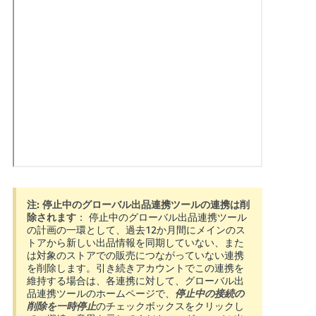
文
-
CN
한
국
어
日
-
本
KR
語
Français
- FR
ロ
注:
停止中のグローバル出品連携ツールの連携は削
グ
除されます
： 停止中のグローバル出品連携ツール
イ
Italiano
の計画の一環として、過去12か月間にメインのス
ン
トアから新しい出品情報を同期していない、また
- IT
は対象のストアでの販売につながっていない連携
を削除します。引き続きアカウントでこの連携を
हिंदी
維持する場合は、各連携に対して、グローバル出
登
- IN
品連携ツールのホームページで、
停止中の接続の
録
削除を一時停止
のチェックボックスをクリックし