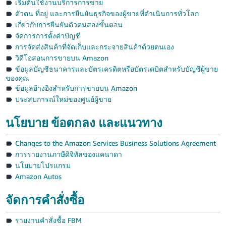
국
เริ่มต้นใช้งานบริการการขาย
ตัวตน ที่อยู่ และการยืนยันธุรกิจของผู้ขายที่ดำเนินการทั่วโลก
어
เกี่ยวกับการยืนยันตัวตนสองขั้นตอน
-
จัดการการตั้งค่าบัญชี
KR
การจัดส่งสินค้าที่จัดเก็บและกระจายสินค้าด้วยตนเอง
วิดีโอสอนการขายบน Amazon
Français
ข้อมูลบัญชีธนาคารและบัตรเครดิตหรือบัตรเดบิตสำหรับบัญชีผู้ขาย
- FR
ของคุณ
ข้อมูลอ้างอิงสำหรับการขายบน Amazon
Italiano
ไทย
ประสบการณ์ใหม่ของศูนย์ผู้ขาย
- IT
นโยบาย ข้อตกลง และแนวทาง
हिंदी
Log
- IN
in
Changes to the Amazon Services Business Solutions Agreement
การรายงานภาษีดิจิทัลของแคนาดา
ไทย
นโยบายโปรแกรม
Amazon Autos
- TH
Sign
up
จัดการคำสั่งซื้อ
தமிழ்
- IN
รายงานคำสั่งซื้อ FBM