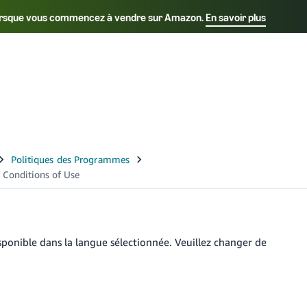
s lorsque vous commencez à vendre sur Amazon.
En savoir plus
Sélectionnez votre langue préférée
Français - FR
Italiano - IT
हिंदी - IN
தம
ไทย - TH
Español - ES
sponible dans la langue sélectionnée. Veuillez changer de