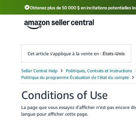
Obtenez plus de 50 000 $ en incitations potentielle
English - US
中文 - CN
한국어 - KR
Português - BR
中文 - TW
日本語 - JP
Cet article s'applique à la vente en :
États-Unis
Conditions of Use
La page que vous essayez d'afficher n'est pas encore di
langue pour afficher cette page.