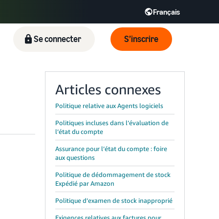
Français
ிழ் - IN
Tiếng Việt - VN
Deutsch - DE
Se connecter
S’inscrire
Articles connexes
Politique relative aux Agents logiciels
Politiques incluses dans l’évaluation de
l’état du compte
Assurance pour l’état du compte : foire
aux questions
Politique de dédommagement de stock
Expédié par Amazon
Politique d’examen de stock inapproprié
Exigences relatives aux factures pour