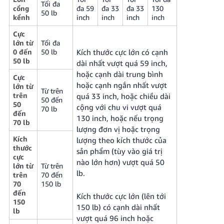
Tối đa
cồng
đa 59
đa 33
đa 33
130
50 lb
kềnh
inch
inch
inch
inch
Cực
lớn từ
Tối đa
0 đến
50 lb
Kích thước cực lớn có cạnh
50 lb
dài nhất vượt quá 59 inch,
hoặc cạnh dài trung bình
Cực
hoặc cạnh ngắn nhất vượt
lớn từ
Từ trên
trên
quá 33 inch, hoặc chiều dài
50 đến
50
cộng với chu vi vượt quá
70 lb
đến
130 inch, hoặc nếu trọng
70 lb
lượng đơn vị hoặc trọng
Kích
lượng theo kích thước của
thước
sản phẩm (tùy vào giá trị
cực
nào lớn hơn) vượt quá 50
lớn từ
Từ trên
lb.
trên
70 đến
70
150 lb
đến
Kích thước cực lớn (lên tới
150
150 lb) có cạnh dài nhất
lb
vượt quá 96 inch hoặc