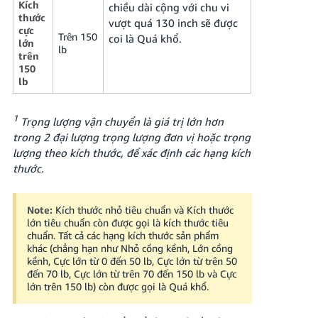
Kích
chiều dài cộng với chu vi
thước
vượt quá 130 inch sẽ được
cực
Trên 150
coi là Quá khổ.
lớn
lb
trên
150
lb
1
Trọng lượng vận chuyển là giá trị lớn hơn
trong 2 đại lượng trọng lượng đơn vị hoặc trọng
lượng theo kích thước, để xác định các hạng kích
thước.
Note:
Kích thước nhỏ tiêu chuẩn và Kích thước
lớn tiêu chuẩn còn được gọi là kích thước tiêu
chuẩn. Tất cả các hạng kích thước sản phẩm
khác (chẳng hạn như Nhỏ cồng kềnh, Lớn cồng
kềnh, Cực lớn từ 0 đến 50 lb, Cực lớn từ trên 50
đến 70 lb, Cực lớn từ trên 70 đến 150 lb và Cực
lớn trên 150 lb) còn được gọi là Quá khổ.