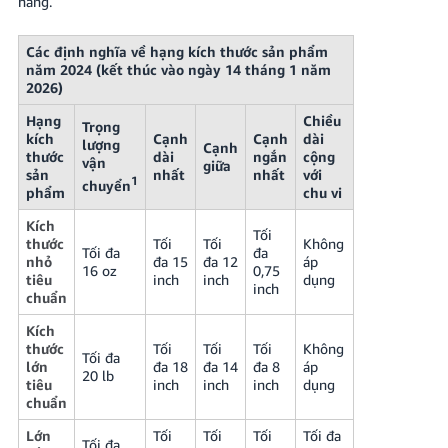
hàng.
Các định nghĩa về hạng kích thước sản phẩm
năm 2024 (kết thúc vào ngày 14 tháng 1 năm
2026)
Hạng
Chiều
Trọng
kích
Cạnh
Cạnh
dài
lượng
Cạnh
thước
dài
ngắn
cộng
vận
giữa
sản
nhất
nhất
với
1
chuyển
phẩm
chu vi
Kích
Tối
thước
Tối
Tối
Không
Tối đa
đa
nhỏ
đa 15
đa 12
áp
16 oz
0,75
tiêu
inch
inch
dụng
inch
chuẩn
Kích
thước
Tối
Tối
Tối
Không
Tối đa
lớn
đa 18
đa 14
đa 8
áp
20 lb
tiêu
inch
inch
inch
dụng
chuẩn
Lớn
Tối
Tối
Tối
Tối đa
Tối đa