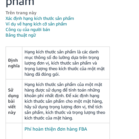
phẩm
국
어
Trên trang này
-
Xác định hạng kích thước sản phẩm
KR
Ví dụ về hạng kích cỡ sản phẩm
Công cụ của người bán
Bảng thuật ngữ
Français
- FR
Hạng kích thước sản phẩm là các danh
mục thông số đo lường dựa trên trọng
Italiano
Tiếng
Định
lượng đơn vị, kích thước sản phẩm và
Việt
- IT
nghĩa
trọng lượng theo kích thước của một mặt
hàng đã đóng gói.
हिंदी
Log
Hạng kích thước sản phẩm của một mặt
- IN
in
Sử
hàng được sử dụng để tính toán những
dụng
khoản phí nhất định. Để xác định hạng
ไทย
bài
kích thước sản phẩm cho một mặt hàng,
viết
hãy sử dụng trọng lượng đơn vị, thể tích
- TH
này
sản phẩm, kích thước và trọng lượng theo
Sign
up
kích thước của mặt hàng.
தமிழ்
Phí hoàn thiện đơn hàng FBA
- IN