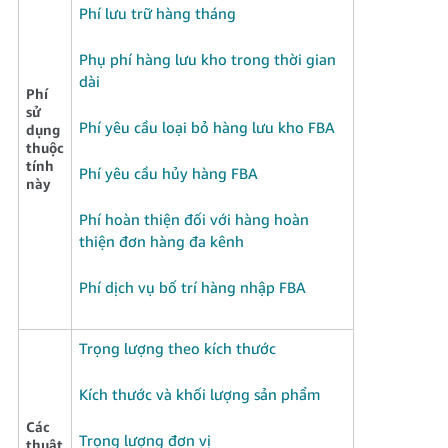
Tiếng
Phí lưu trữ hàng tháng
Việt -
VN
Phụ phí hàng lưu kho trong thời gian
dài
Phí
Deutsch
sử
- DE
Phí yêu cầu loại bỏ hàng lưu kho FBA
dụng
thuộc
tính
Português
Phí yêu cầu hủy hàng FBA
này
- BR
Phí hoàn thiện đối với hàng hoàn
中
thiện đơn hàng đa kênh
文
Phí dịch vụ bố trí hàng nhập FBA
-
TW
Trọng lượng theo kích thước
日
本
Kích thước và khối lượng sản phẩm
語
Các
-
Trọng lượng đơn vị
thuật