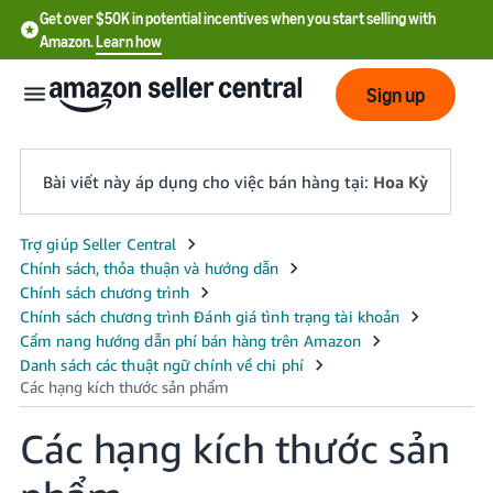
Get over $50K in potential incentives when you start selling with
Amazon.
Learn how
Sign up
Bài viết này áp dụng cho việc bán hàng tại:
Hoa Kỳ
English
- US
中
文
-
CN
Các hạng kích thước sản
한