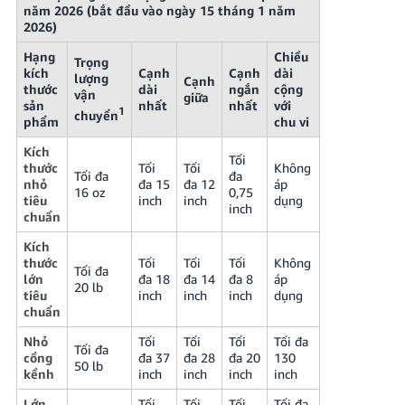
năm 2026 (bắt đầu vào ngày 15 tháng 1 năm
2026)
Hạng
Chiều
Trọng
kích
Cạnh
Cạnh
dài
lượng
Cạnh
thước
dài
ngắn
cộng
vận
giữa
sản
nhất
nhất
với
1
chuyển
phẩm
chu vi
Kích
Tối
thước
Tối
Tối
Không
Tối đa
đa
nhỏ
đa 15
đa 12
áp
16 oz
0,75
tiêu
inch
inch
dụng
inch
chuẩn
Kích
thước
Tối
Tối
Tối
Không
Tối đa
lớn
đa 18
đa 14
đa 8
áp
20 lb
tiêu
inch
inch
inch
dụng
chuẩn
Nhỏ
Tối
Tối
Tối
Tối đa
Tối đa
cồng
đa 37
đa 28
đa 20
130
50 lb
kềnh
inch
inch
inch
inch
Lớn
Tối
Tối
Tối
Tối đa