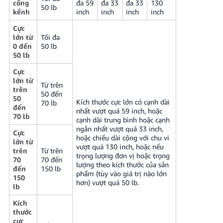
cồng
đa 59
đa 33
đa 33
130
50 lb
kềnh
inch
inch
inch
inch
Cực
lớn từ
Tối đa
0 đến
50 lb
50 lb
Cực
lớn từ
Từ trên
trên
50 đến
50
Kích thước cực lớn có cạnh dài
70 lb
đến
nhất vượt quá 59 inch, hoặc
70 lb
cạnh dài trung bình hoặc cạnh
ngắn nhất vượt quá 33 inch,
Cực
hoặc chiều dài cộng với chu vi
lớn từ
vượt quá 130 inch, hoặc nếu
trên
Từ trên
trọng lượng đơn vị hoặc trọng
70
70 đến
lượng theo kích thước của sản
đến
150 lb
phẩm (tùy vào giá trị nào lớn
150
hơn) vượt quá 50 lb.
lb
Kích
thước
cực