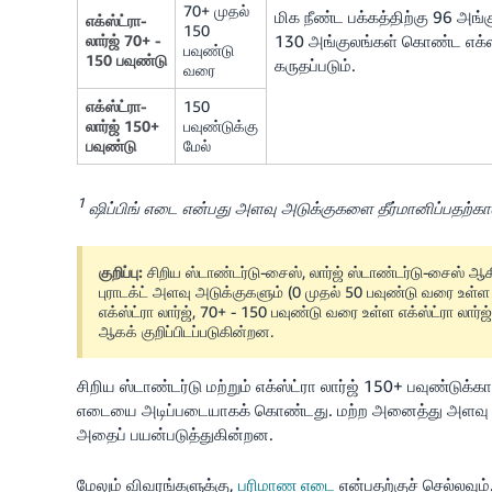
70+ முதல்
மிக நீண்ட பக்கத்திற்கு 96 அங்
எக்ஸ்ட்ரா-
150
லார்ஜ் 70+ -
130 அங்குலங்கள் கொண்ட எக்ஸ்
பவுண்டு
150 பவுண்டு
கருதப்படும்.
வரை
எக்ஸ்ட்ரா-
150
லார்ஜ் 150+
பவுண்டுக்கு
பவுண்டு
மேல்
1
ஷிப்பிங் எடை என்பது அளவு அடுக்குகளை தீர்மானிப்பதற்
குறிப்பு:
சிறிய ஸ்டாண்டர்டு-சைஸ், லார்ஜ் ஸ்டாண்டர்டு-சைஸ் ஆ
புராடக்ட் அளவு அடுக்குகளும் (0 முதல் 50 பவுண்டு வரை உள்ள சி
எக்ஸ்ட்ரா லார்ஜ், 70+ - 150 பவுண்டு வரை உள்ள எக்ஸ்ட்ரா லார
ஆகக் குறிப்பிடப்படுகின்றன.
சிறிய ஸ்டாண்டர்டு மற்றும் எக்ஸ்ட்ரா லார்ஜ் 150+ பவுண்ட
எடையை அடிப்படையாகக் கொண்டது. மற்ற அனைத்து அளவு அ
அதைப் பயன்படுத்துகின்றன.
மேலும் விவரங்களுக்கு,
பரிமாண எடை
என்பதற்குச் செல்லவும