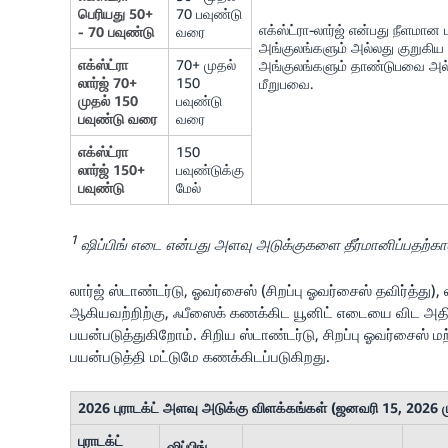
பெரியது 50+
70 பவுண்டு
எக்ஸ்ட்ரா-லார்ஜ் என்பது நீளமான 
- 70 பவுண்டு
வரை
அங்குலங்களும் அல்லது குறுகிய ப
எக்ஸ்ட்ரா
70+ முதல்
அங்குலங்களும் தாண்டுபவை அல்
லார்ஜ் 70+
150
மீறுபவை.
முதல் 150
பவுண்டு
பவுண்டு வரை
வரை
எக்ஸ்ட்ரா
150
லார்ஜ் 150+
பவுண்டுக்கு
பவுண்டு
மேல்
1
ஷிப்பிங் எடை என்பது அளவு அடுக்குகளை தீர்மானிப்பதற்
லார்ஜ் ஸ்டாண்டர்டு, ஓவர்சைஸ் (சிறப்பு ஓவர்சைஸ் தவிர்த்து), ல
ஆகியவற்றிற்கு, ஃபீஸைக் கணக்கிட யூனிட் எடையை விட அத
பயன்படுத்துகிறோம். சிறிய ஸ்டாண்டர்டு, சிறப்பு ஓவர்சைஸ் ம
பயன்படுத்தி மட்டுமே கணக்கிடப்படுகிறது.
2026 புராடக்ட் அளவு அடுக்கு விளக்கங்கள் (ஜனவரி 15, 2026 ம
புராடக்ட்
ஷிப்பிங்