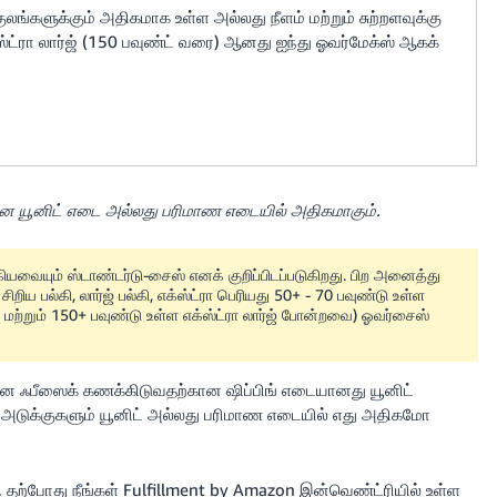
குலங்களுக்கும் அதிகமாக உள்ள அல்லது நீளம் மற்றும் சுற்றளவுக்கு
ட்ரா லார்ஜ் (150 பவுண்ட் வரை) ஆனது ஐந்து ஓவர்மேக்ஸ் ஆகக்
கான யூனிட் எடை அல்லது பரிமாண எடையில் அதிகமாகும்.
கியவையும் ஸ்டாண்டர்டு-சைஸ் எனக் குறிப்பிடப்படுகிறது. பிற அனைத்து
றிய பல்கி, லார்ஜ் பல்கி, எக்ஸ்ட்ரா பெரியது 50+ - 70 பவுண்டு உள்ள
்ஜ் மற்றும் 150+ பவுண்டு உள்ள எக்ஸ்ட்ரா லார்ஜ் போன்றவை) ஓவர்சைஸ்
ுக்கான ஃபீஸைக் கணக்கிடுவதற்கான ஷிப்பிங் எடையானது யூனிட்
டுக்குகளும் யூனிட் அல்லது பரிமாண எடையில் எது அதிகமோ
். தற்போது நீங்கள் Fulfillment by Amazon இன்வெண்ட்ரியில் உள்ள