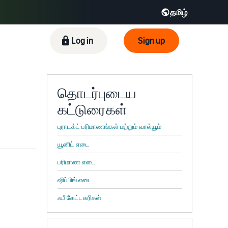
தமிழ்
ிழ் - IN
Tiếng Việt - VN
Deutsch - DE
Log in
Sign up
தொடர்புடைய
கட்டுரைகள்
புராடக்ட் பரிமாணங்கள் மற்றும் வால்யூம்
யூனிட் எடை
பரிமாண எடை
ஷிப்பிங் எடை
ஃபீ கேட்டகரிகள்