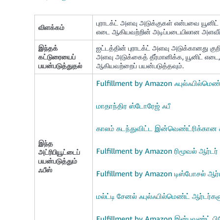
புராடக்ட் அளவு அடுக்குகள் என்பவை யூனிட் 
விளக்கம்
எடை ஆகியவற்றின் அடிப்படையிலான அளவீட்ட
இந்தக்
ஐட்டத்தின் புராடக்ட் அளவு அடுக்கானது குறிப
கட்டுரையைப்
அளவு அடுக்கைத் தீர்மானிக்க, யூனிட் எடை, 
பயன்படுத்துதல்
ஆகியவற்றைப் பயன்படுத்தவும்.
Fulfillment by Amazon ஃபுல்ஃபில்மெண்ட
மாதாந்திர ஸ்டோரேஜ் ஃபீ
காலம் கடந்துவிட்ட இன்வெண்ட்ரிக்கான 
இந்த
Fulfillment by Amazon ரிமூவல் ஆர்டர் 
அட்ரிபியூட்டைப்
பயன்படுத்தும்
ஃபீஸ்
Fulfillment by Amazon டிஸ்போசல் ஆர்ட
மல்ட்டி சேனல் ஃபுல்ஃபில்மெண்ட் ஆர்டர்க
Fulfillment by Amazon இன்பவுண்ட் பிள