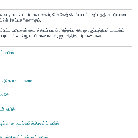
எடை, புராடக்ட் பரிமாணங்கள், பேக்கேஜ் செய்யப்பட்ட ஐட்டத்தின் பரிமாண
ுக் கேட்டகரிகளாகும்.
்பிட்ட ஃபீஸைக் கணக்கிடப் பயன்படுத்தப்படுகிறது. ஐட்டத்தின் புராடக்ட்
புராடக்ட் வால்யூம், பரிமாணங்கள், ஐட்டத்தின் பரிமாண எடை
் ஃபீஸ்
கூடுதல் கட்டணம்
ஃபீஸ்
ர் ஃபீஸ்
ளுக்கான ஃபுல்ஃபில்மெண்ட் ஃபீஸ்
ேஸ்மெண்ட் சர்வீஸ் ஃபீஸ்