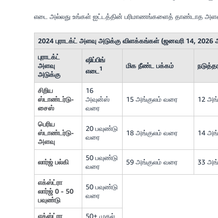
எடை அல்லது உங்கள் ஐட்டத்தின் பரிமாணங்களைத் தாண்டாத அள
2024 புராடக்ட் அளவு அடுக்கு விளக்கங்கள் (ஜனவரி 14, 2026
புராடக்ட்
ஷிப்பிங்
அளவு
மிக நீண்ட பக்கம்
நடுத்தர
1
எடை
அடுக்கு
சிறிய
16
ஸ்டாண்டர்டு-
அவுன்ஸ்
15 அங்குலம் வரை
12 அங
சைஸ்
வரை
பெரிய
20 பவுண்டு
ஸ்டாண்டர்டு-
18 அங்குலம் வரை
14 அங
வரை
அளவு
50 பவுண்டு
லார்ஜ் பல்கி
59 அங்குலம் வரை
33 அங
வரை
எக்ஸ்ட்ரா
50 பவுண்டு
லார்ஜ் 0 - 50
வரை
பவுண்டு
எக்ஸ்ட்ரா
50+ முதல்