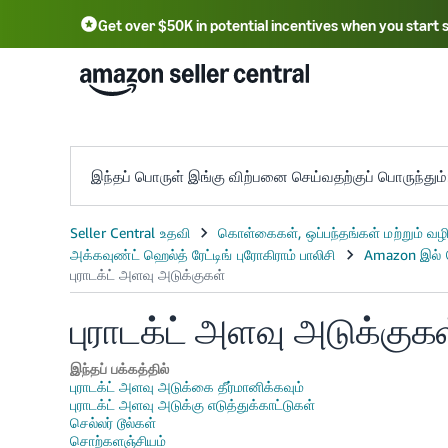
Get over $50K in potential incentives when you start 
English - US
F
中文 - CN
한국어 - KR
Português - BR
中文 - TW
日本語 - JP
இந்தப் பொருள் இங்கு விற்பனை செய்வதற்குப் பொருந்தும்
புராடக்ட் அளவு அடுக்குக
இந்தப் பக்கத்தில்
புராடக்ட் அளவு அடுக்கை தீர்மானிக்கவும்
புராடக்ட் அளவு அடுக்கு எடுத்துக்காட்டுகள்
செல்லர் டூல்கள்
சொற்களஞ்சியம்