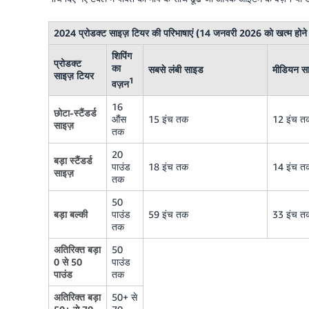
2024 प्रोडक्ट साइज़ टियर की परिभाषाएं (14 जनवरी 2026 को खत्म होने 
शिपिंग
प्रोडक्ट
का
सबसे लंबी साइड
मीडियन स
साइज़ टियर
1
वज़न
16
छोटा-स्टैंडर्ड
औंस
15 इंच तक
12 इंच त
साइज़
तक
20
बड़ा स्टैंडर्ड
पाउंड
18 इंच तक
14 इंच त
साइज़
तक
50
बड़ा बल्की
पाउंड
59 इंच तक
33 इंच त
तक
अतिरिक्त बड़ा
50
0 से 50
पाउंड
पाउंड
तक
अतिरिक्त बड़ा
50+ से