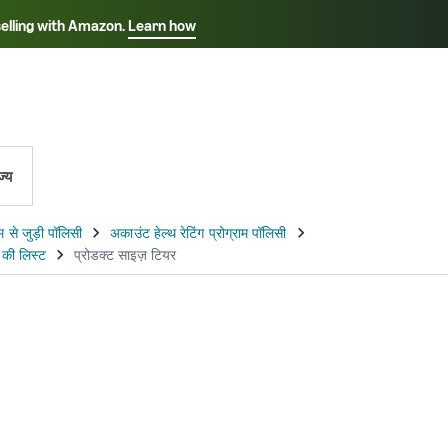
selling with Amazon.
Learn how
Select your preferred language
rançais - FR
Italiano - IT
हिंदी - IN
தம
ไทย - TH
Español - ES
ज्य