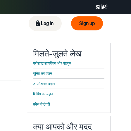
हिंदी
ிழ் - IN
Tiếng Việt - VN
Deutsch - DE
Log in
Sign up
मिलते-जुलते लेख
प्रोडक्ट डायमेंशन और वॉल्यूम
यूनिट का वज़न
डायमेंशनल वज़न
शिपिंग का वज़न
फ़ीस कैटेगरी
क्या आपको और मदद