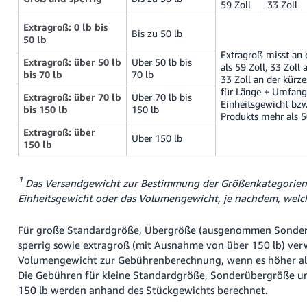
59 Zoll
33 Zoll
Extragroß: 0 lb bis
Bis zu 50 lb
50 lb
Extragroß misst an 
Extragroß: über 50 lb
Über 50 lb bis
als 59 Zoll, 33 Zoll
bis 70 lb
70 lb
33 Zoll an der kürze
für Länge + Umfang.
Extragroß: über 70 lb
Über 70 lb bis
Einheitsgewicht bz
bis 150 lb
150 lb
Produkts mehr als 5
Extragroß: über
Über 150 lb
150 lb
1
Das Versandgewicht zur Bestimmung der Größenkategorien 
Einheitsgewicht oder das Volumengewicht, je nachdem, welch
Für große Standardgröße, Übergröße (ausgenommen Sonder
sperrig sowie extragroß (mit Ausnahme von über 150 lb) ve
Volumengewicht zur Gebührenberechnung, wenn es höher als 
Die Gebühren für kleine Standardgröße, Sonderübergröße u
150 lb werden anhand des Stückgewichts berechnet.