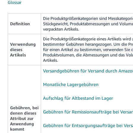
Glossar
한
국
Die Produktgrößenkategorien sind Messkategori
어
Definition
Stückgewicht, Produktabmessungen und Volum
-
verpackten Artikels.
KR
Die Produktgrößenkategorie eines Artikels wird
Verwendung
bestimmter Gebühren herangezogen. Um die Pr
Français
dieses
für einen Artikel zu bestimmen, verwenden Sie 
- FR
Artikels
Produktvolumen, die Abmessungen und das Vo
Deutsch
Artikels.
Italiano
Versandgebühren für Versand durch Amazo
- IT
Anmelden
Monatliche Lagergebühren
हिंदी
- IN
Aufschlag für Altbestand im Lager
Registrieren
ไทย
Gebühren, bei
Gebühren für Remissionsaufträge bei Vers
denen dieses
- TH
Attribut zur
Anwendung
Gebühren für Entsorgungsaufträge bei Ver
தமிழ்
kommt