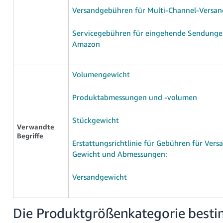
- IN
Versandgebühren für Multi-Channel-Versan
Tiếng
Servicegebühren für eingehende Sendunge
Việt -
Amazon
VN
Deutsch
Volumengewicht
- DE
Produktabmessungen und -volumen
Português
- BR
Stückgewicht
Verwandte
Begriffe
中
Erstattungsrichtlinie für Gebühren für Ver
文
Gewicht und Abmessungen:
-
TW
Versandgewicht
日
Die Produktgrößenkategorie best
本