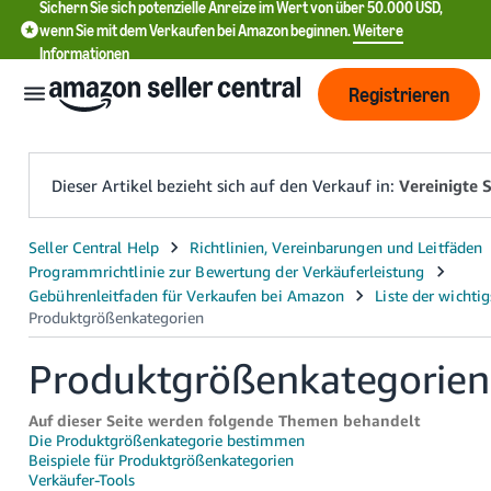
Sichern Sie sich potenzielle Anreize im Wert von über 50.000 USD,
wenn Sie mit dem Verkaufen bei Amazon beginnen.
Weitere
Informationen
Registrieren
Dieser Artikel bezieht sich auf den Verkauf in:
Vereinigte 
English
- US
Produktgrößenkategorien
中
文
Auf dieser Seite werden folgende Themen behandelt
-
Die Produktgrößenkategorie bestimmen
CN
Beispiele für Produktgrößenkategorien
Verkäufer-Tools