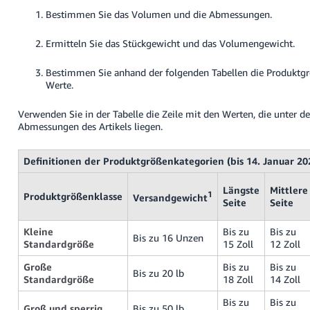
語
Bestimmen Sie das Volumen und die Abmessungen.
-
JP
Ermitteln Sie das Stückgewicht und das Volumengewicht.
Español
Bestimmen Sie anhand der folgenden Tabellen die Produktgr
- ES
Werte.
Verwenden Sie in der Tabelle die Zeile mit den Werten, die unter 
Abmessungen des Artikels liegen.
Definitionen der Produktgrößenkategorien (bis 14. Januar 20
Längste
Mittlere
1
Produktgrößenklasse
Versandgewicht
Seite
Seite
Kleine
Bis zu
Bis zu
Bis zu 16 Unzen
Standardgröße
15 Zoll
12 Zoll
Große
Bis zu
Bis zu
Bis zu 20 lb
Standardgröße
18 Zoll
14 Zoll
Bis zu
Bis zu
Groß und sperrig
Bis zu 50 lb