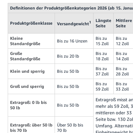
Definitionen der Produktgrößenkategorien 2026 (ab 15. Janu
Längste
Mittlere
1
Produktgrößenklasse
Versandgewicht
Seite
Seite
Kleine
Bis zu
Bis zu
Bis zu 16 Unzen
Standardgröße
15 Zoll
12 Zoll
Große
Bis zu
Bis zu
Bis zu 20 lb
Standardgröße
18 Zoll
14 Zoll
Bis zu
Bis zu
Klein und sperrig
Bis zu 50 lb
37 Zoll
28 Zoll
Bis zu
Bis zu
Groß und sperrig
Bis zu 50 lb
59 Zoll
33 Zoll
Extragroß misst an
Extragroß: 0 lb bis
Bis zu 50 lb
mehr als 59 Zoll, 
50 lb
mittleren oder 33 
Seite bzw. 130 Zol
Extragroß: über 50 lb
Über 50 lb bis
Umfang. Alternati
bis 70 lb
70 lb
Einheitsgewicht 