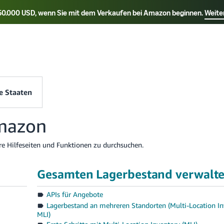
r 50.000 USD, wenn Sie mit dem Verkaufen bei Amazon beginnen.
Weite
Wählen Sie Ihre bevorzugte Sprache aus
rançais - FR
Italiano - IT
हिंदी - IN
தமிழ
ไทย - TH
Español - ES
e Staaten
Amazon
re Hilfeseiten und Funktionen zu durchsuchen.
Gesamten Lagerbestand verwalt
APIs für Angebote
Lagerbestand an mehreren Standorten (Multi-Location In
MLI)