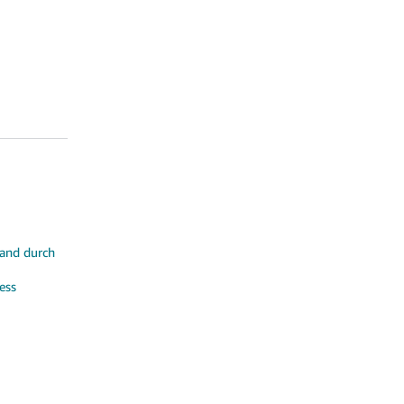
sand durch
ess