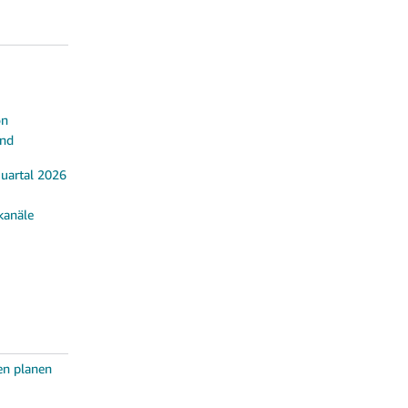
on
und
Quartal 2026
kanäle
en planen