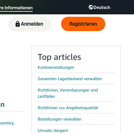
Deutsch
re Informationen
் - IN
Tiếng Việt - VN
Deutsch - DE
Anmelden
Registrieren
Top articles
Kontoeinstellungen
Gesamten Lagerbestand verwalten
Richtlinien, Vereinbarungen und
Leitfäden
en
Richtlinien zur Angebotsqualität
Bestellungen verwalten
ventory,
Umsatz steigern