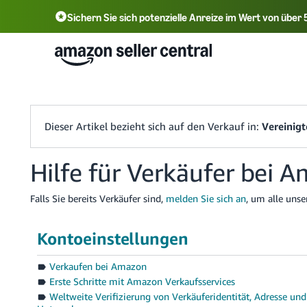
Sichern Sie sich potenzielle Anreize im Wert von übe
English - US
F
中文 - CN
한국어 - KR
Português - BR
中文 - TW
日本語 - JP
Dieser Artikel bezieht sich auf den Verkauf in:
Vereinigt
Hilfe für Verkäufer bei 
Falls Sie bereits Verkäufer sind,
melden Sie sich an
, um alle unse
Kontoeinstellungen
Verkaufen bei Amazon
Erste Schritte mit Amazon Verkaufsservices
Weltweite Verifizierung von Verkäuferidentität, Adresse und