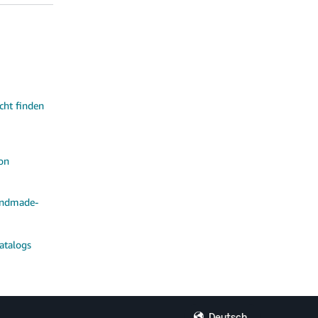
cht finden
on
andmade-
atalogs
Deutsch